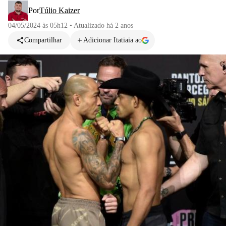
Por
Túlio Kaizer
04/05/2024 às 05h12
•
Atualizado
há 2 anos
Compartilhar
Adicionar Itatiaia ao