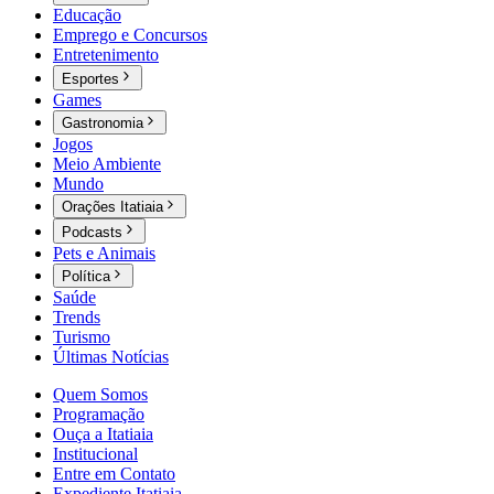
Educação
Emprego e Concursos
Entretenimento
Esportes
Games
Gastronomia
Jogos
Meio Ambiente
Mundo
Orações Itatiaia
Podcasts
Pets e Animais
Política
Saúde
Trends
Turismo
Últimas Notícias
Quem Somos
Programação
Ouça a Itatiaia
Institucional
Entre em Contato
Expediente Itatiaia