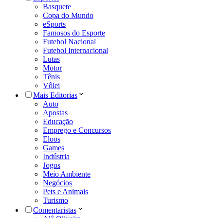
Basquete
Copa do Mundo
eSports
Famosos do Esporte
Futebol Nacional
Futebol Internacional
Lutas
Motor
Tênis
Vôlei
Mais Editorias
Auto
Apostas
Educação
Emprego e Concursos
Eloos
Games
Indústria
Jogos
Meio Ambiente
Negócios
Pets e Animais
Turismo
Comentaristas