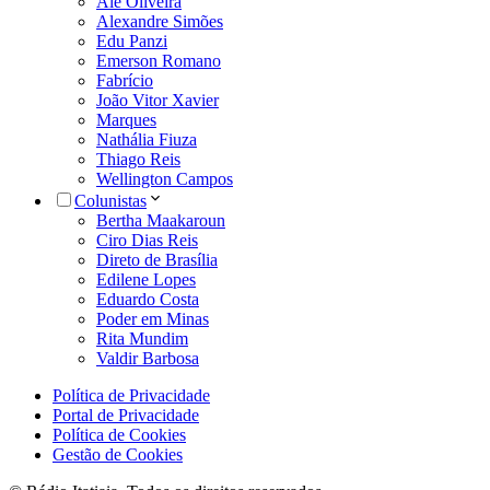
Alê Oliveira
Alexandre Simões
Edu Panzi
Emerson Romano
Fabrício
João Vitor Xavier
Marques
Nathália Fiuza
Thiago Reis
Wellington Campos
Colunistas
Bertha Maakaroun
Ciro Dias Reis
Direto de Brasília
Edilene Lopes
Eduardo Costa
Poder em Minas
Rita Mundim
Valdir Barbosa
Política de Privacidade
Portal de Privacidade
Política de Cookies
Gestão de Cookies