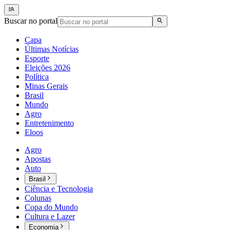
Buscar no portal
Capa
Últimas Notícias
Esporte
Eleições 2026
Política
Minas Gerais
Brasil
Mundo
Agro
Entretenimento
Eloos
Agro
Apostas
Auto
Brasil
Ciência e Tecnologia
Colunas
Copa do Mundo
Cultura e Lazer
Economia