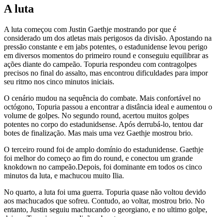
A luta
A luta começou com Justin Gaethje mostrando por que é
considerado um dos atletas mais perigosos da divisão. Apostando na
pressão constante e em jabs potentes, o estadunidense levou perigo
em diversos momentos do primeiro round e conseguiu equilibrar as
ações diante do campeão. Topuria respondeu com contragolpes
precisos no final do assalto, mas encontrou dificuldades para impor
seu ritmo nos cinco minutos iniciais.
O cenário mudou na sequência do combate. Mais confortável no
octógono, Topuria passou a encontrar a distância ideal e aumentou o
volume de golpes. No segundo round, acertou muitos golpes
potentes no corpo do estadunidsense. Após derrubá-lo, tentou dar
botes de finalização. Mas mais uma vez Gaethje mostrou brio.
O terceiro round foi de amplo domínio do estadunidense. Gaethje
foi melhor do começo ao fim do round, e conectou um grande
knokdown no campeão.Depois, foi dominante em todos os cinco
minutos da luta, e machucou muito Ilia.
No quarto, a luta foi uma guerra. Topuria quase não voltou devido
aos machucados que sofreu. Contudo, ao voltar, mostrou brio. No
entanto, Justin seguiu machucando o georgiano, e no ultimo golpe,