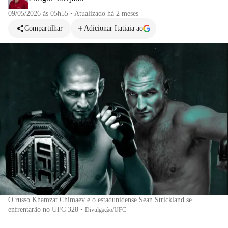
09/05/2026 às 05h55
•
Atualizado
há 2 meses
Compartilhar
Adicionar Itatiaia ao
O russo Khamzat Chimaev e o estadunidense Sean Strickland se
enfrentarão no UFC 328
•
Divulgação/UFC