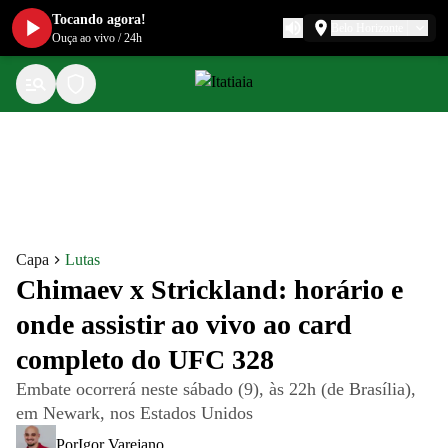
Tocando agora!
Belo Horizonte
Ouça ao vivo
/
24h
Capa
Lutas
Chimaev x Strickland: horário e
onde assistir ao vivo ao card
completo do UFC 328
Embate ocorrerá neste sábado (9), às 22h (de Brasília),
em Newark, nos Estados Unidos
Por
Igor Varejano