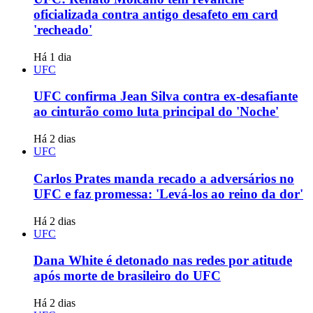
oficializada contra antigo desafeto em card
'recheado'
Há 1 dia
UFC
UFC confirma Jean Silva contra ex-desafiante
ao cinturão como luta principal do 'Noche'
Há 2 dias
UFC
Carlos Prates manda recado a adversários no
UFC e faz promessa: 'Levá-los ao reino da dor'
Há 2 dias
UFC
Dana White é detonado nas redes por atitude
após morte de brasileiro do UFC
Há 2 dias