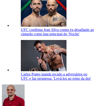
UFC confirma Jean Silva contra ex-desafiante ao
cinturão como luta principal do 'Noche'
Carlos Prates manda recado a adversários no
UFC e faz promessa: 'Levá-los ao reino da dor'