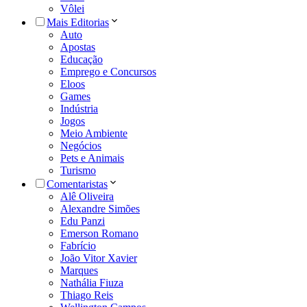
Vôlei
Mais Editorias
Auto
Apostas
Educação
Emprego e Concursos
Eloos
Games
Indústria
Jogos
Meio Ambiente
Negócios
Pets e Animais
Turismo
Comentaristas
Alê Oliveira
Alexandre Simões
Edu Panzi
Emerson Romano
Fabrício
João Vitor Xavier
Marques
Nathália Fiuza
Thiago Reis