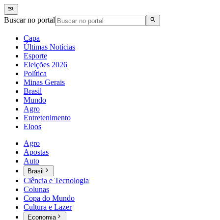
Buscar no portal
Capa
Últimas Notícias
Esporte
Eleições 2026
Política
Minas Gerais
Brasil
Mundo
Agro
Entretenimento
Eloos
Agro
Apostas
Auto
Brasil
Ciência e Tecnologia
Colunas
Copa do Mundo
Cultura e Lazer
Economia