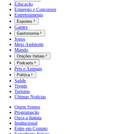
Educação
Emprego e Concursos
Entretenimento
Esportes
Games
Gastronomia
Jogos
Meio Ambiente
Mundo
Orações Itatiaia
Podcasts
Pets e Animais
Política
Saúde
Trends
Turismo
Últimas Notícias
Quem Somos
Programação
Ouça a Itatiaia
Institucional
Entre em Contato
Expediente Itatiaia