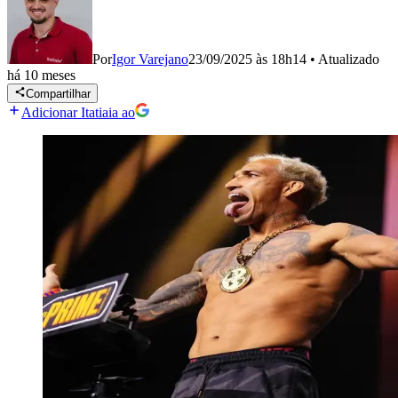
Por
Igor Varejano
23/09/2025 às 18h14
•
Atualizado
há 10 meses
Compartilhar
Adicionar Itatiaia ao