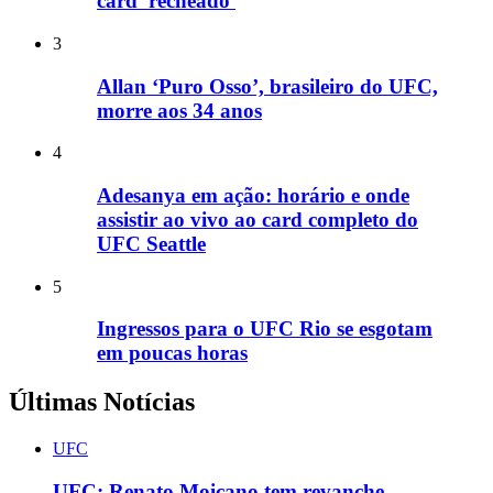
card 'recheado'
3
Allan ‘Puro Osso’, brasileiro do UFC,
morre aos 34 anos
4
Adesanya em ação: horário e onde
assistir ao vivo ao card completo do
UFC Seattle
5
Ingressos para o UFC Rio se esgotam
em poucas horas
Últimas Notícias
UFC
UFC: Renato Moicano tem revanche