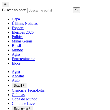
Buscar no portal
Capa
Últimas Notícias
Esporte
Eleições 2026
Política
Minas Gerais
Brasil
Mundo
Agro
Entretenimento
Eloos
Agro
Apostas
Auto
Brasil
Ciência e Tecnologia
Colunas
Copa do Mundo
Cultura e Lazer
Economia