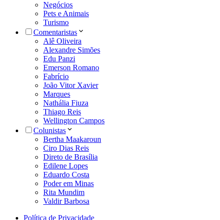
Negócios
Pets e Animais
Turismo
Comentaristas
Alê Oliveira
Alexandre Simões
Edu Panzi
Emerson Romano
Fabrício
João Vitor Xavier
Marques
Nathália Fiuza
Thiago Reis
Wellington Campos
Colunistas
Bertha Maakaroun
Ciro Dias Reis
Direto de Brasília
Edilene Lopes
Eduardo Costa
Poder em Minas
Rita Mundim
Valdir Barbosa
Política de Privacidade