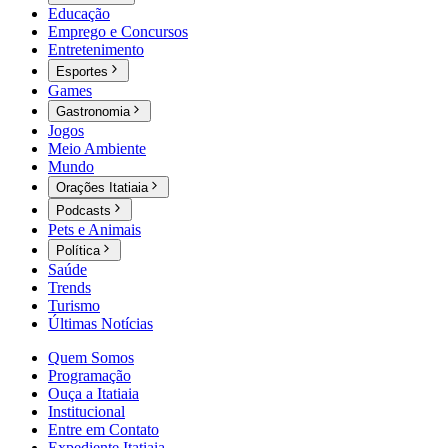
Educação
Emprego e Concursos
Entretenimento
Esportes
Games
Gastronomia
Jogos
Meio Ambiente
Mundo
Orações Itatiaia
Podcasts
Pets e Animais
Política
Saúde
Trends
Turismo
Últimas Notícias
Quem Somos
Programação
Ouça a Itatiaia
Institucional
Entre em Contato
Expediente Itatiaia