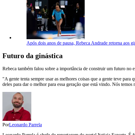
Após dois anos de pausa, Rebeca Andrade retorna aos gi
Futuro da ginástica
Rebeca também falou sobre a importância de construir um futuro no esp
"A gente tenta sempre usar as melhores coisas que a gente teve para 
deles para dar o melhor para essa geração que está vindo. Nós temos 
Por
Leonardo Parrela
Leonardo Parrela é chefe de reportagem do portal Itatiaia Esporte.