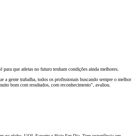
 é para que atletas no futuro tenham condições ainda melhores.
ue a gente trabalha, todos os profissionais buscando sempre o melhor
o muito bom com resultados, com reconhecimento", avaliou.
u com ge.globo, UOL Esporte e Hoje Em Dia. Tem experiência em