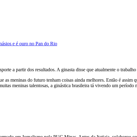
násios e é ouro no Pan do Rio
orte a partir dos resultados. A ginasta disse que atualmente o trabalho
que as meninas do futuro tenham coisas ainda melhores. Então é assim q
muitas meninas talentosas, a ginástica brasileira tá vivendo um períod
 É formado em Jornalismo pela PUC Minas. Antes da Itatiaia, colaboro