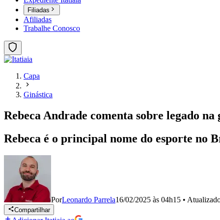
Filiadas
Afiliadas
Trabalhe Conosco
Capa
Ginástica
Rebeca Andrade comenta sobre legado na gi
Rebeca é o principal nome do esporte no Br
Por
Leonardo Parrela
16/02/2025 às 04h15
•
Atualizad
Compartilhar