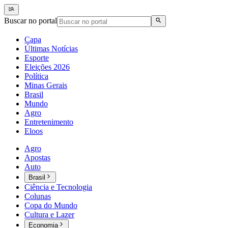
Buscar no portal
Capa
Últimas Notícias
Esporte
Eleições 2026
Política
Minas Gerais
Brasil
Mundo
Agro
Entretenimento
Eloos
Agro
Apostas
Auto
Brasil
Ciência e Tecnologia
Colunas
Copa do Mundo
Cultura e Lazer
Economia