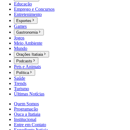
Educação
Emprego e Concursos
Entretenimento
Esportes
Games
Gastronomia
Jogos
Meio Ambiente
Mundo
Orações Itatiaia
Podcasts
Pets e Animais
Política
Saúde
Trends
Turismo
Últimas Notícias
Quem Somos
Programação
Ouça a Itatiaia
Institucional
Entre em Contato
Expediente Itatiaia