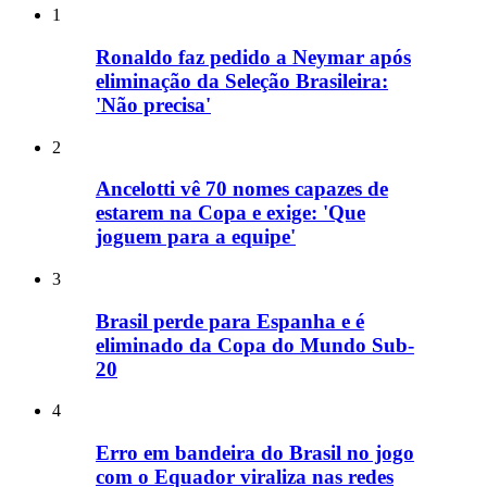
1
Ronaldo faz pedido a Neymar após
eliminação da Seleção Brasileira:
'Não precisa'
2
Ancelotti vê 70 nomes capazes de
estarem na Copa e exige: 'Que
joguem para a equipe'
3
Brasil perde para Espanha e é
eliminado da Copa do Mundo Sub-
20
4
Erro em bandeira do Brasil no jogo
com o Equador viraliza nas redes