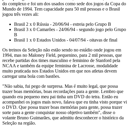
do complexo e foi um dos usados como sede dos jogos da Copa do
Mundo de 1994. Tem capacidade para 50 mil pessoas e o Brasil
jogou três vezes ali:
Brasil 2 x 0 Rússia - 20/06/94 - estreia pelo Grupo B
Brasil 3 x 0 Camarões - 24/06/94 - segundo jogo pelo Grupo
B
Brasil 1 x 0 Estados Unidos - 04/07/94 - oitavas de final
Os treinos da Seleção não estão sendo no estádio onde jogou em
1994, mas no Maloney Field, pequenino, para 2 mil pessoas, que
recebe partidas dos times masculino e feminino de Stanford pela
NCAA e também da equipe feminina de Lacrosse, modalidade
muito praticada nos Estados Unidos em que nos atletas devem
carregar uma bola com bastões.
"Não sabia, fui pego de surpresa. Mas é muito legal, que possa
trazer boas memórias, boas recordações para a gente. Lembro que
quando era pequeno meu pai tinha um DVD do tetra. Então eu
acompanhei os jogos mais novo, falava que eu tinha visto porque vi
o DVD. Que possa trazer boas memórias para gente, possa trazer
sorte para a gente conquistar nosso objetivo também", disse o
volante Bruno Guimarães, que admitiu desconhecer o histórico da
Seleção na região.