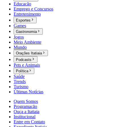
Educação
Emprego e Concursos
Entretenimento
Esportes
Games
Gastronomia
Jogos
Meio Ambiente
Mundo
Orações Itatiaia
Podcasts
Pets e Animais
Política
Saúde
Trends
Turismo
Últimas Notícias
Quem Somos
Programação
Ouça a Itatiaia
Institucional
Entre em Contato
Expediente Itatiaia