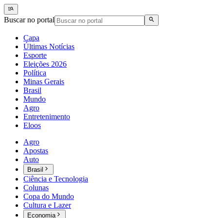
Buscar no portal
Capa
Últimas Notícias
Esporte
Eleições 2026
Política
Minas Gerais
Brasil
Mundo
Agro
Entretenimento
Eloos
Agro
Apostas
Auto
Brasil
Ciência e Tecnologia
Colunas
Copa do Mundo
Cultura e Lazer
Economia