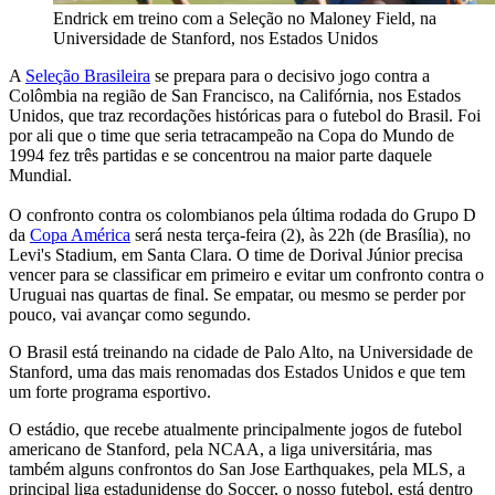
Endrick em treino com a Seleção no Maloney Field, na
Universidade de Stanford, nos Estados Unidos
A
Seleção Brasileira
se prepara para o decisivo jogo contra a
Colômbia na região de San Francisco, na Califórnia, nos Estados
Unidos, que traz recordações históricas para o futebol do Brasil. Foi
por ali que o time que seria tetracampeão na Copa do Mundo de
1994 fez três partidas e se concentrou na maior parte daquele
Mundial.
O confronto contra os colombianos pela última rodada do Grupo D
da
Copa América
será nesta terça-feira (2), às 22h (de Brasília), no
Levi's Stadium, em Santa Clara. O time de Dorival Júnior precisa
vencer para se classificar em primeiro e evitar um confronto contra o
Uruguai nas quartas de final. Se empatar, ou mesmo se perder por
pouco, vai avançar como segundo.
O Brasil está treinando na cidade de Palo Alto, na Universidade de
Stanford, uma das mais renomadas dos Estados Unidos e que tem
um forte programa esportivo.
O estádio, que recebe atualmente principalmente jogos de futebol
americano de Stanford, pela NCAA, a liga universitária, mas
também alguns confrontos do San Jose Earthquakes, pela MLS, a
principal liga estadunidense do Soccer, o nosso futebol, está dentro