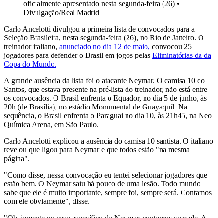
oficialmente apresentado nesta segunda-feira (26)
•
Divulgação/Real Madrid
Carlo Ancelotti divulgou a primeira lista de convocados para a
Seleção Brasileira, nesta segunda-feira (26), no Rio de Janeiro. O
treinador italiano,
anunciado no dia 12 de maio,
convocou 25
jogadores para defender o Brasil em jogos pelas
Eliminatórias da da
Copa do Mundo.
A grande ausência da lista foi o atacante Neymar. O camisa 10 do
Santos, que estava presente na pré-lista do treinador, não está entre
os convocados. O Brasil enfrenta o Equador, no dia 5 de junho, às
20h (de Brasília), no estádio Monumental de Guayaquil. Na
sequência, o Brasil enfrenta o Paraguai no dia 10, às 21h45, na Neo
Química Arena, em São Paulo.
Carlo Ancelotti explicou a ausência do camisa 10 santista. O italiano
revelou que ligou para Neymar e que todos estão "na mesma
página".
"Como disse, nessa convocação eu tentei selecionar jogadores que
estão bem. O Neymar saiu há pouco de uma lesão. Todo mundo
sabe que ele é muito importante, sempre foi, sempre será. Contamos
com ele obviamente", disse.
"Obviamente no caso específico do Neymar, contamos com ele. A