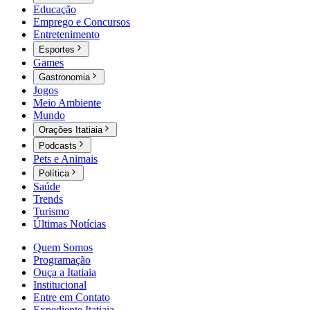
Educação
Emprego e Concursos
Entretenimento
Esportes
Games
Gastronomia
Jogos
Meio Ambiente
Mundo
Orações Itatiaia
Podcasts
Pets e Animais
Política
Saúde
Trends
Turismo
Últimas Notícias
Quem Somos
Programação
Ouça a Itatiaia
Institucional
Entre em Contato
Expediente Itatiaia