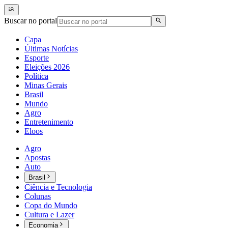
Buscar no portal
Capa
Últimas Notícias
Esporte
Eleições 2026
Política
Minas Gerais
Brasil
Mundo
Agro
Entretenimento
Eloos
Agro
Apostas
Auto
Brasil
Ciência e Tecnologia
Colunas
Copa do Mundo
Cultura e Lazer
Economia