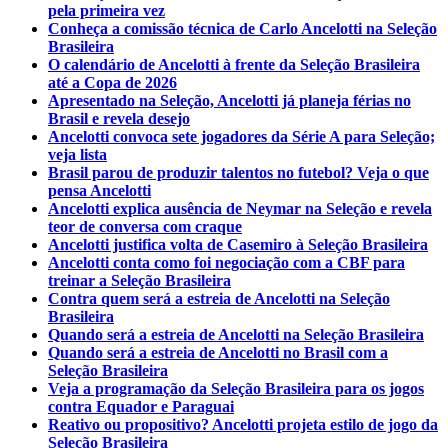
pela primeira vez
Conheça a comissão técnica de Carlo Ancelotti na Seleção
Brasileira
O calendário de Ancelotti à frente da Seleção Brasileira
até a Copa de 2026
Apresentado na Seleção, Ancelotti já planeja férias no
Brasil e revela desejo
Ancelotti convoca sete jogadores da Série A para Seleção;
veja lista
Brasil parou de produzir talentos no futebol? Veja o que
pensa Ancelotti
Ancelotti explica ausência de Neymar na Seleção e revela
teor de conversa com craque
Ancelotti justifica volta de Casemiro à Seleção Brasileira
Ancelotti conta como foi negociação com a CBF para
treinar a Seleção Brasileira
Contra quem será a estreia de Ancelotti na Seleção
Brasileira
Quando será a estreia de Ancelotti na Seleção Brasileira
Quando será a estreia de Ancelotti no Brasil com a
Seleção Brasileira
Veja a programação da Seleção Brasileira para os jogos
contra Equador e Paraguai
Reativo ou propositivo? Ancelotti projeta estilo de jogo da
Seleção Brasileira