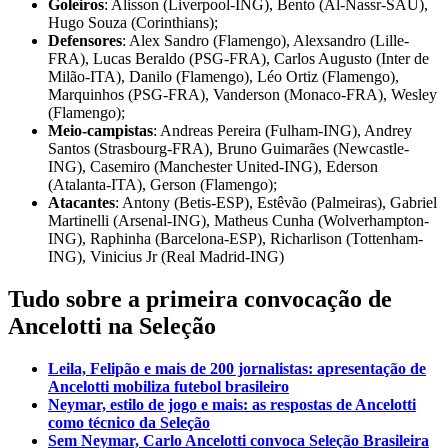
Goleiros
: Alisson (Liverpool-ING), Bento (Al-Nassr-SAU),
Hugo Souza (Corinthians);
Defensores
: Alex Sandro (Flamengo), Alexsandro (Lille-
FRA), Lucas Beraldo (PSG-FRA), Carlos Augusto (Inter de
Milão-ITA), Danilo (Flamengo), Léo Ortiz (Flamengo),
Marquinhos (PSG-FRA), Vanderson (Monaco-FRA), Wesley
(Flamengo);
Meio-campistas
: Andreas Pereira (Fulham-ING), Andrey
Santos (Strasbourg-FRA), Bruno Guimarães (Newcastle-
ING), Casemiro (Manchester United-ING), Ederson
(Atalanta-ITA), Gerson (Flamengo);
Atacantes
: Antony (Betis-ESP), Estêvão (Palmeiras), Gabriel
Martinelli (Arsenal-ING), Matheus Cunha (Wolverhampton-
ING), Raphinha (Barcelona-ESP), Richarlison (Tottenham-
ING), Vinicius Jr (Real Madrid-ING)
Tudo sobre a primeira convocação de
Ancelotti na Seleção
Leila, Felipão e mais de 200 jornalistas: apresentação de
Ancelotti mobiliza futebol brasileiro
Neymar, estilo de jogo e mais: as respostas de Ancelotti
como técnico da Seleção
Sem Neymar, Carlo Ancelotti convoca Seleção Brasileira