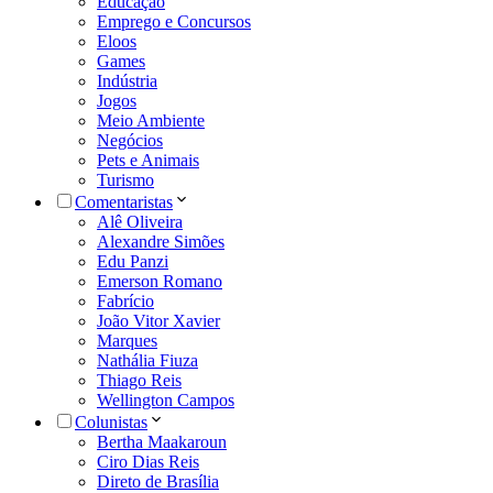
Educação
Emprego e Concursos
Eloos
Games
Indústria
Jogos
Meio Ambiente
Negócios
Pets e Animais
Turismo
Comentaristas
Alê Oliveira
Alexandre Simões
Edu Panzi
Emerson Romano
Fabrício
João Vitor Xavier
Marques
Nathália Fiuza
Thiago Reis
Wellington Campos
Colunistas
Bertha Maakaroun
Ciro Dias Reis
Direto de Brasília