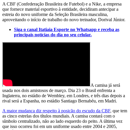
A CBF (Confederação Brasileira de Futebol) e a Nike, a empresa
que fornece material esportivo à entidade, decidiram antecipar a
estreia do novo uniforme da Seleção Brasileira masculina,
aproveitando o início de trabalho do novo treinador, Dorival Júnior.
Siga o canal Itatiaia Esporte no Whatsapp e receba as
principais notícias do dia no seu celular.
A camisa já será
usada nos dois amistosos de março. Dia 23 o Brasil enfrenta a
Inglaterra, no estádio de Wembley, em Londres, e três dias depois a
rival será a Espanha, no estádio Santiago Bernabéu, em Madri.
A maior mudança diz respeito à posição do escudo da CBF
, que tem
as cinco estrelas dos títulos mundiais. A camisa contará com o
símbolo centralizado, não ao lado esquerdo do peito. A última vez
que isso ocorreu foi em um uniforme usado entre 2004 e 2005,