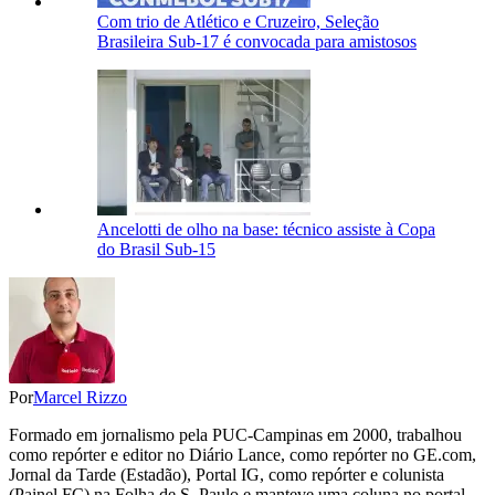
Com trio de Atlético e Cruzeiro, Seleção
Brasileira Sub-17 é convocada para amistosos
Ancelotti de olho na base: técnico assiste à Copa
do Brasil Sub-15
Por
Marcel Rizzo
Formado em jornalismo pela PUC-Campinas em 2000, trabalhou
como repórter e editor no Diário Lance, como repórter no GE.com,
Jornal da Tarde (Estadão), Portal IG, como repórter e colunista
(Painel FC) na Folha de S. Paulo e manteve uma coluna no portal