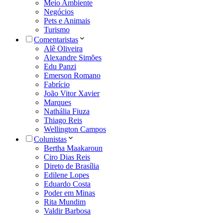
Meio Ambiente
Negócios
Pets e Animais
Turismo
Comentaristas
Alê Oliveira
Alexandre Simões
Edu Panzi
Emerson Romano
Fabrício
João Vitor Xavier
Marques
Nathália Fiuza
Thiago Reis
Wellington Campos
Colunistas
Bertha Maakaroun
Ciro Dias Reis
Direto de Brasília
Edilene Lopes
Eduardo Costa
Poder em Minas
Rita Mundim
Valdir Barbosa