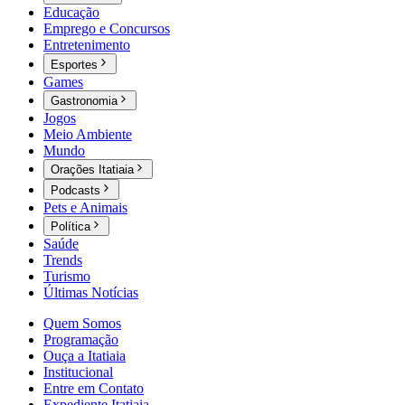
Educação
Emprego e Concursos
Entretenimento
Esportes
Games
Gastronomia
Jogos
Meio Ambiente
Mundo
Orações Itatiaia
Podcasts
Pets e Animais
Política
Saúde
Trends
Turismo
Últimas Notícias
Quem Somos
Programação
Ouça a Itatiaia
Institucional
Entre em Contato
Expediente Itatiaia