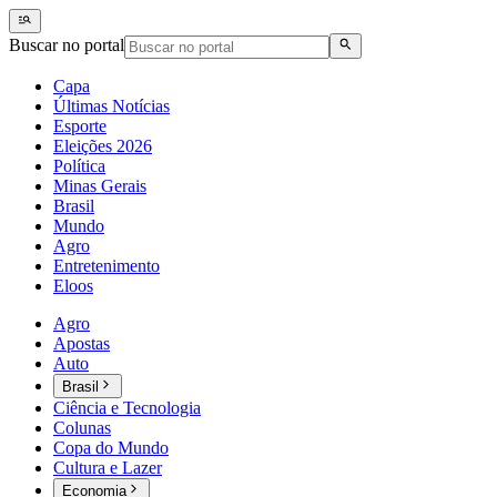
Buscar no portal
Capa
Últimas Notícias
Esporte
Eleições 2026
Política
Minas Gerais
Brasil
Mundo
Agro
Entretenimento
Eloos
Agro
Apostas
Auto
Brasil
Ciência e Tecnologia
Colunas
Copa do Mundo
Cultura e Lazer
Economia