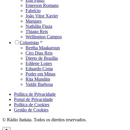
Edu Panzi
Emerson Romano
Fabrício
João Vitor Xavier
Marques
Nathália Fiuza
Thiago Reis
Wellington Campos
Colunistas
Bertha Maakaroun
Ciro Dias Reis
Direto de Brasília
Edilene Lopes
Eduardo Costa
Poder em Minas
Rita Mundim
Valdir Barbosa
Política de Privacidade
Portal de Privacidade
Política de Cookies
Gestão de Cookies
© Rádio Itatiaia. Todos os direitos reservados.