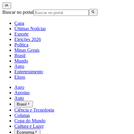
Buscar no portal
Capa
Últimas Notícias
Esporte
Eleições 2026
Política
Minas Gerais
Brasil
Mundo
Agro
Entretenimento
Eloos
Agro
Apostas
Auto
Brasil
Ciência e Tecnologia
Colunas
Copa do Mundo
Cultura e Lazer
Economia