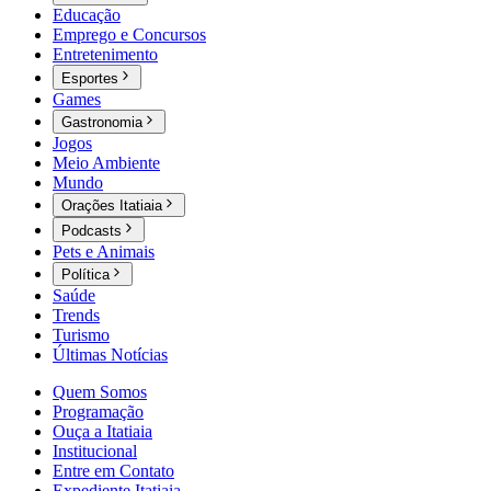
Educação
Emprego e Concursos
Entretenimento
Esportes
Games
Gastronomia
Jogos
Meio Ambiente
Mundo
Orações Itatiaia
Podcasts
Pets e Animais
Política
Saúde
Trends
Turismo
Últimas Notícias
Quem Somos
Programação
Ouça a Itatiaia
Institucional
Entre em Contato
Expediente Itatiaia