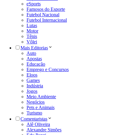
eSports
Famosos do Esporte
Futebol Nacional
Futebol Internacional
Lutas
Motor
Tênis
Vôlei
Mais Editorias
Auto
Apostas
Educação
Emprego e Concursos
Eloos
Games
Indústria
Jogos
Meio Ambiente
Negócios
Pets e Animais
Turismo
Comentaristas
Alê Oliveira
Alexandre Simões