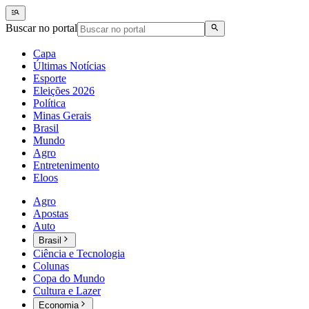
Buscar no portal
Capa
Últimas Notícias
Esporte
Eleições 2026
Política
Minas Gerais
Brasil
Mundo
Agro
Entretenimento
Eloos
Agro
Apostas
Auto
Brasil
Ciência e Tecnologia
Colunas
Copa do Mundo
Cultura e Lazer
Economia