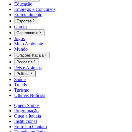
Educação
Emprego e Concursos
Entretenimento
Esportes
Games
Gastronomia
Jogos
Meio Ambiente
Mundo
Orações Itatiaia
Podcasts
Pets e Animais
Política
Saúde
Trends
Turismo
Últimas Notícias
Quem Somos
Programação
Ouça a Itatiaia
Institucional
Entre em Contato
Expediente Itatiaia