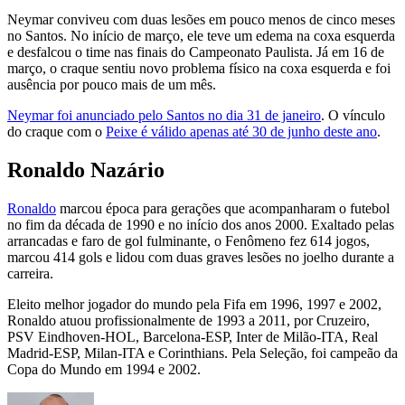
Neymar conviveu com duas lesões em pouco menos de cinco meses
no Santos. No início de março, ele teve um edema na coxa esquerda
e desfalcou o time nas finais do Campeonato Paulista. Já em 16 de
março, o craque sentiu novo problema físico na coxa esquerda e foi
ausência por pouco mais de um mês.
Neymar foi anunciado pelo Santos no dia 31 de janeiro
. O vínculo
do craque com o
Peixe é válido apenas até 30 de junho deste ano
.
Ronaldo Nazário
Ronaldo
marcou época para gerações que acompanharam o futebol
no fim da década de 1990 e no início dos anos 2000. Exaltado pelas
arrancadas e faro de gol fulminante, o Fenômeno fez 614 jogos,
marcou 414 gols e lidou com duas graves lesões no joelho durante a
carreira.
Eleito melhor jogador do mundo pela Fifa em 1996, 1997 e 2002,
Ronaldo atuou profissionalmente de 1993 a 2011, por Cruzeiro,
PSV Eindhoven-HOL, Barcelona-ESP, Inter de Milão-ITA, Real
Madrid-ESP, Milan-ITA e Corinthians. Pela Seleção, foi campeão da
Copa do Mundo em 1994 e 2002.