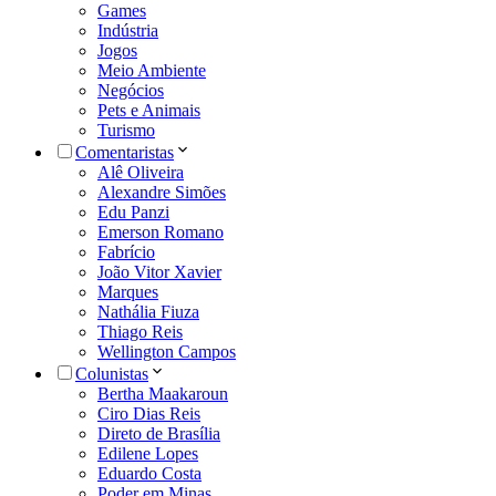
Games
Indústria
Jogos
Meio Ambiente
Negócios
Pets e Animais
Turismo
Comentaristas
Alê Oliveira
Alexandre Simões
Edu Panzi
Emerson Romano
Fabrício
João Vitor Xavier
Marques
Nathália Fiuza
Thiago Reis
Wellington Campos
Colunistas
Bertha Maakaroun
Ciro Dias Reis
Direto de Brasília
Edilene Lopes
Eduardo Costa
Poder em Minas