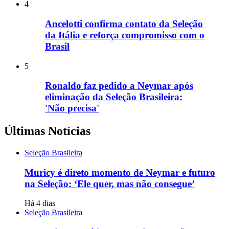
4
Ancelotti confirma contato da Seleção
da Itália e reforça compromisso com o
Brasil
5
Ronaldo faz pedido a Neymar após
eliminação da Seleção Brasileira:
'Não precisa'
Últimas Notícias
Seleção Brasileira
Muricy é direto momento de Neymar e futuro
na Seleção: ‘Ele quer, mas não consegue’
Há 4 dias
Seleção Brasileira