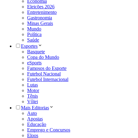
Economia
Eleições 2026
Entretenimento
Gastronomia
Minas Gerais
Mundo
Política
Saúde
Esportes
Basquete
Copa do Mundo
eSports
Famosos do Esporte
Futebol Nacional
Futebol Internacional
Lutas
Motor
Tênis
Vôlei
Mais Editorias
Auto
Apostas
Educação
Emprego e Concursos
Eloos