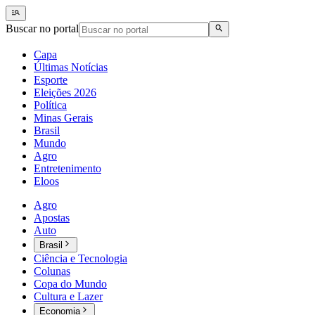
Buscar no portal
Capa
Últimas Notícias
Esporte
Eleições 2026
Política
Minas Gerais
Brasil
Mundo
Agro
Entretenimento
Eloos
Agro
Apostas
Auto
Brasil
Ciência e Tecnologia
Colunas
Copa do Mundo
Cultura e Lazer
Economia