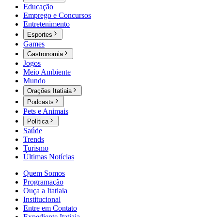
Educação
Emprego e Concursos
Entretenimento
Esportes
Games
Gastronomia
Jogos
Meio Ambiente
Mundo
Orações Itatiaia
Podcasts
Pets e Animais
Política
Saúde
Trends
Turismo
Últimas Notícias
Quem Somos
Programação
Ouça a Itatiaia
Institucional
Entre em Contato
Expediente Itatiaia