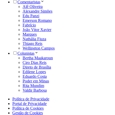
Comentaristas
Alê Oliveira
Alexandre Simões
Edu Panzi
Emerson Romano
Fabrício
João Vitor Xavier
Marques
Nathália Fiuza
Thiago Reis
Wellington Campos
Colunistas
Bertha Maakaroun
Ciro Dias Reis
Direto de Brasília
Edilene Lopes
Eduardo Costa
Poder em Minas
Rita Mundim
Valdir Barbosa
Política de Privacidade
Portal de Privacidade
Política de Cookies
Gestão de Cookies