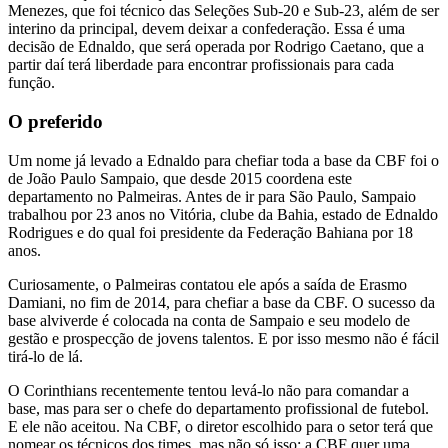
Menezes, que foi técnico das Seleções Sub-20 e Sub-23, além de ser
interino da principal, devem deixar a confederação. Essa é uma
decisão de Ednaldo, que será operada por Rodrigo Caetano, que a
partir daí terá liberdade para encontrar profissionais para cada
função.
O preferido
Um nome já levado a Ednaldo para chefiar toda a base da CBF foi o
de João Paulo Sampaio, que desde 2015 coordena este
departamento no Palmeiras. Antes de ir para São Paulo, Sampaio
trabalhou por 23 anos no Vitória, clube da Bahia, estado de Ednaldo
Rodrigues e do qual foi presidente da Federação Bahiana por 18
anos.
Curiosamente, o Palmeiras contatou ele após a saída de Erasmo
Damiani, no fim de 2014, para chefiar a base da CBF. O sucesso da
base alviverde é colocada na conta de Sampaio e seu modelo de
gestão e prospecção de jovens talentos. E por isso mesmo não é fácil
tirá-lo de lá.
O Corinthians recentemente tentou levá-lo não para comandar a
base, mas para ser o chefe do departamento profissional de futebol.
E ele não aceitou. Na CBF, o diretor escolhido para o setor terá que
nomear os técnicos dos times, mas não só isso: a CBF quer uma