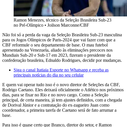
Ramon Menezes, técnico da Seleção Brasileira Sub-23
no Pré-Olímpico
•
Joilson Marconne/CBF
Não foi só a perda da vaga da Seleção Brasileira Sub-23 masculina
para os Jogos Olímpicos de Paris-2024 que vai fazer com que a
CBF reformule o seu departamento de base. O mau futebol
apresentado na Venezuela, aliado às eliminações precoces nos
Mundiais Sub-20 e Sub-17 em 2023, fizeram o presidente da
confederação brasileira, Ednaldo Rodrigues, decidir por mudanças.
Siga o canal Itatiaia Esporte no Whatsapp e receba as
principais notícias do dia no seu celular
E quem vai operar tudo isso é o novo diretor de Seleções da CBF,
Rodrigo Caetano. Eles deixará oficialmente o Atlético nos próximos
dias, para se fixar no Rio e no novo cargo. Como a Seleção
principal, de certa maneira, já tem ajustes definidos, com a chegada
de Dorival Júnior e a contratação do ex-zagueiro Juan como
coordenador, a primeira tarefa de Caetano será de fato arrumar a
base.
Para isso é quase certo que Branco, diretor do setor, e Ramon