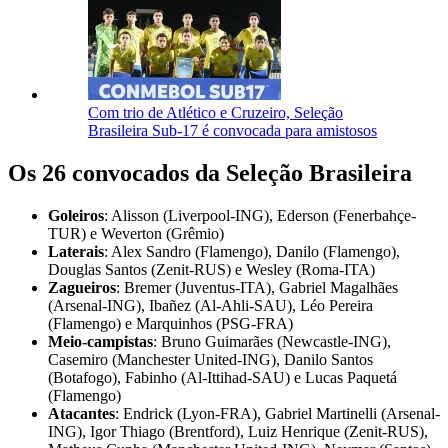
Com trio de Atlético e Cruzeiro, Seleção
Brasileira Sub-17 é convocada para amistosos
Os 26 convocados da Seleção Brasileira
Goleiros
: Alisson (Liverpool-ING), Ederson (Fenerbahçe-
TUR) e Weverton (Grêmio)
Laterais
: Alex Sandro (Flamengo), Danilo (Flamengo),
Douglas Santos (Zenit-RUS) e Wesley (Roma-ITA)
Zagueiros
: Bremer (Juventus-ITA), Gabriel Magalhães
(Arsenal-ING), Ibañez (Al-Ahli-SAU), Léo Pereira
(Flamengo) e Marquinhos (PSG-FRA)
Meio-campistas
: Bruno Guimarães (Newcastle-ING),
Casemiro (Manchester United-ING), Danilo Santos
(Botafogo), Fabinho (Al-Ittihad-SAU) e Lucas Paquetá
(Flamengo)
Atacantes
: Endrick (Lyon-FRA), Gabriel Martinelli (Arsenal-
ING), Igor Thiago (Brentford), Luiz Henrique (Zenit-RUS),