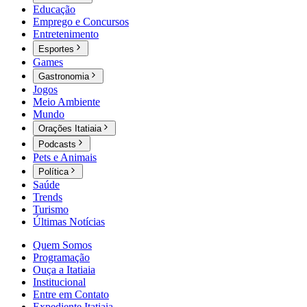
Educação
Emprego e Concursos
Entretenimento
Esportes
Games
Gastronomia
Jogos
Meio Ambiente
Mundo
Orações Itatiaia
Podcasts
Pets e Animais
Política
Saúde
Trends
Turismo
Últimas Notícias
Quem Somos
Programação
Ouça a Itatiaia
Institucional
Entre em Contato
Expediente Itatiaia