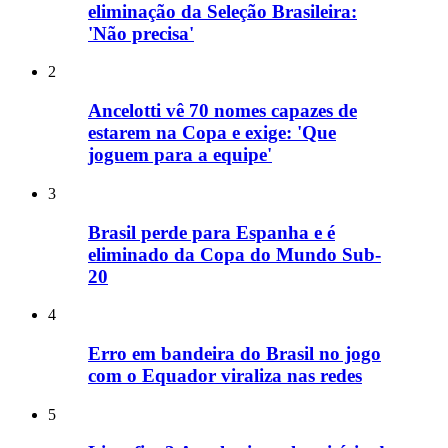
eliminação da Seleção Brasileira:
'Não precisa'
2
Ancelotti vê 70 nomes capazes de
estarem na Copa e exige: 'Que
joguem para a equipe'
3
Brasil perde para Espanha e é
eliminado da Copa do Mundo Sub-
20
4
Erro em bandeira do Brasil no jogo
com o Equador viraliza nas redes
5