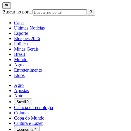
Buscar no portal
Capa
Últimas Notícias
Esporte
Eleições 2026
Política
Minas Gerais
Brasil
Mundo
Agro
Entretenimento
Eloos
Agro
Apostas
Auto
Brasil
Ciência e Tecnologia
Colunas
Copa do Mundo
Cultura e Lazer
Economia