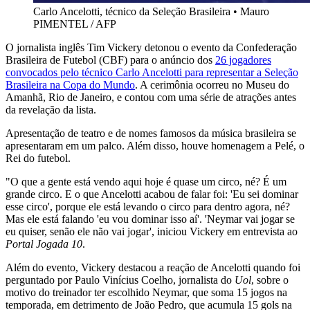
Carlo Ancelotti, técnico da Seleção Brasileira
•
Mauro
PIMENTEL / AFP
O jornalista inglês Tim Vickery detonou o evento da Confederação
Brasileira de Futebol (CBF) para o anúncio dos
26 jogadores
convocados pelo técnico Carlo Ancelotti para representar a Seleção
Brasileira na Copa do Mundo
. A cerimônia ocorreu no Museu do
Amanhã, Rio de Janeiro, e contou com uma série de atrações antes
da revelação da lista.
Apresentação de teatro e de nomes famosos da música brasileira se
apresentaram em um palco. Além disso, houve homenagem a Pelé, o
Rei do futebol.
"O que a gente está vendo aqui hoje é quase um circo, né? É um
grande circo. E o que Ancelotti acabou de falar foi: 'Eu sei dominar
esse circo', porque ele está levando o circo para dentro agora, né?
Mas ele está falando 'eu vou dominar isso aí'. 'Neymar vai jogar se
eu quiser, senão ele não vai jogar', iniciou Vickery em entrevista ao
Portal Jogada 10
.
Além do evento, Vickery destacou a reação de Ancelotti quando foi
perguntado por Paulo Vinícius Coelho, jornalista do
Uol
, sobre o
motivo do treinador ter escolhido Neymar, que soma 15 jogos na
temporada, em detrimento de João Pedro, que acumula 15 gols na