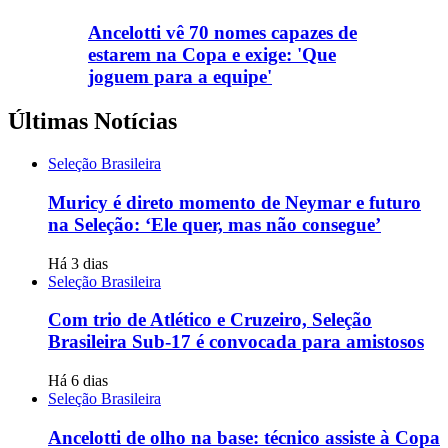
Ancelotti vê 70 nomes capazes de
estarem na Copa e exige: 'Que
joguem para a equipe'
Últimas Notícias
Seleção Brasileira
Muricy é direto momento de Neymar e futuro
na Seleção: ‘Ele quer, mas não consegue’
Há 3 dias
Seleção Brasileira
Com trio de Atlético e Cruzeiro, Seleção
Brasileira Sub-17 é convocada para amistosos
Há 6 dias
Seleção Brasileira
Ancelotti de olho na base: técnico assiste à Copa