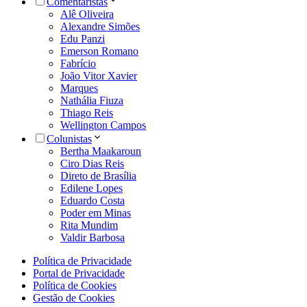
Comentaristas
Alê Oliveira
Alexandre Simões
Edu Panzi
Emerson Romano
Fabrício
João Vitor Xavier
Marques
Nathália Fiuza
Thiago Reis
Wellington Campos
Colunistas
Bertha Maakaroun
Ciro Dias Reis
Direto de Brasília
Edilene Lopes
Eduardo Costa
Poder em Minas
Rita Mundim
Valdir Barbosa
Política de Privacidade
Portal de Privacidade
Política de Cookies
Gestão de Cookies