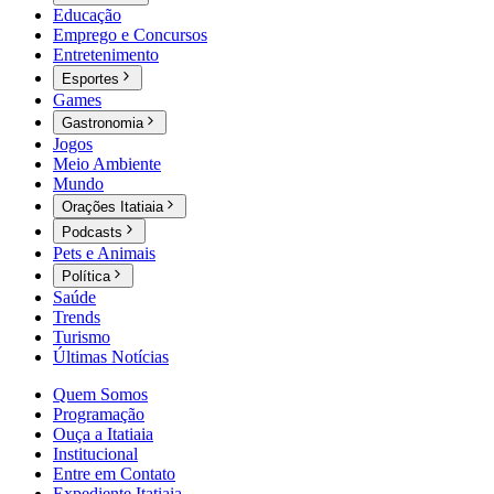
Educação
Emprego e Concursos
Entretenimento
Esportes
Games
Gastronomia
Jogos
Meio Ambiente
Mundo
Orações Itatiaia
Podcasts
Pets e Animais
Política
Saúde
Trends
Turismo
Últimas Notícias
Quem Somos
Programação
Ouça a Itatiaia
Institucional
Entre em Contato
Expediente Itatiaia