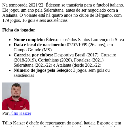
Na temporada 2021/22, Éderson se transferiu para o futebol italiano.
Ele jogou um ano pela Salernitana, antes de ser negociado com a
Atalanta. O volante está há quatro anos no clube de Bérgamo, com
179 jogos, 16 gols e seis assistências.
Ficha do jogador
Nome completo:
Éderson José dos Santos Lourenço da Silva
Data e local de nascimento:
07/07/1999 (26 anos), em
Campo Grande (MS)
Carreira por clubes:
Desportiva Brasil (2017), Cruzeiro
(2018/2019), Corinthians (2020), Fortaleza (2021),
Salernitana (2021/22) e Atalanta (desde 2021/22)
Número de jogos pela Seleção:
3 jogos, sem gols ou
assistências
Por
Túlio Kaizer
Túlio Kaizer é chefe de reportagem do portal Itatiaia Esporte e tem