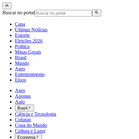
Buscar no portal
Capa
Últimas Notícias
Esporte
Eleições 2026
Política
Minas Gerais
Brasil
Mundo
Agro
Entretenimento
Eloos
Agro
Apostas
Auto
Brasil
Ciência e Tecnologia
Colunas
Copa do Mundo
Cultura e Lazer
Economia