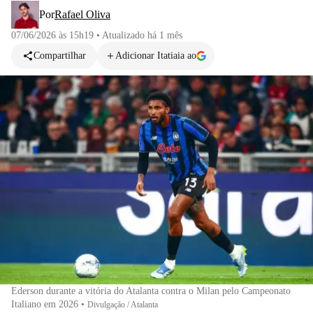
Por
Rafael Oliva
07/06/2026 às 15h19
•
Atualizado
há 1 mês
Compartilhar
Adicionar Itatiaia ao
Ederson durante a vitória do Atalanta contra o Milan pelo Campeonato
Italiano em 2026
•
Divulgação / Atalanta