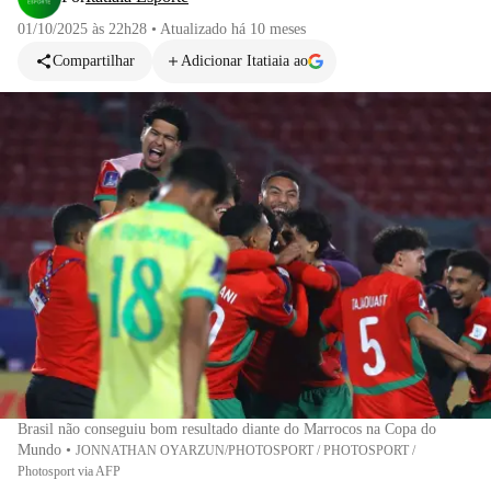
01/10/2025 às 22h28
•
Atualizado
há 10 meses
Compartilhar
Adicionar Itatiaia ao
Brasil não conseguiu bom resultado diante do Marrocos na Copa do
Mundo
•
JONNATHAN OYARZUN/PHOTOSPORT / PHOTOSPORT /
Photosport via AFP