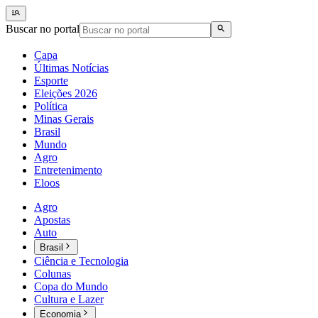
Buscar no portal
Capa
Últimas Notícias
Esporte
Eleições 2026
Política
Minas Gerais
Brasil
Mundo
Agro
Entretenimento
Eloos
Agro
Apostas
Auto
Brasil
Ciência e Tecnologia
Colunas
Copa do Mundo
Cultura e Lazer
Economia