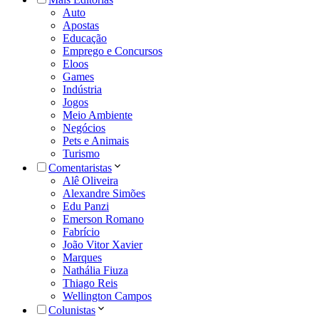
Auto
Apostas
Educação
Emprego e Concursos
Eloos
Games
Indústria
Jogos
Meio Ambiente
Negócios
Pets e Animais
Turismo
Comentaristas
Alê Oliveira
Alexandre Simões
Edu Panzi
Emerson Romano
Fabrício
João Vitor Xavier
Marques
Nathália Fiuza
Thiago Reis
Wellington Campos
Colunistas