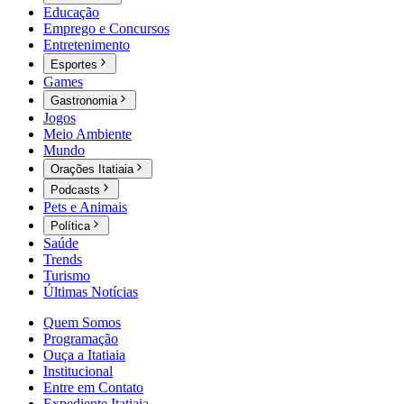
Educação
Emprego e Concursos
Entretenimento
Esportes
Games
Gastronomia
Jogos
Meio Ambiente
Mundo
Orações Itatiaia
Podcasts
Pets e Animais
Política
Saúde
Trends
Turismo
Últimas Notícias
Quem Somos
Programação
Ouça a Itatiaia
Institucional
Entre em Contato
Expediente Itatiaia