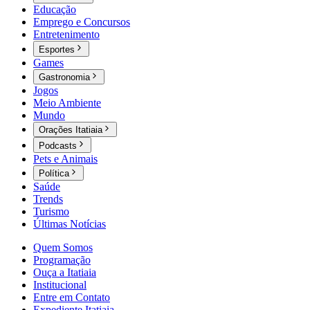
Educação
Emprego e Concursos
Entretenimento
Esportes
Games
Gastronomia
Jogos
Meio Ambiente
Mundo
Orações Itatiaia
Podcasts
Pets e Animais
Política
Saúde
Trends
Turismo
Últimas Notícias
Quem Somos
Programação
Ouça a Itatiaia
Institucional
Entre em Contato
Expediente Itatiaia