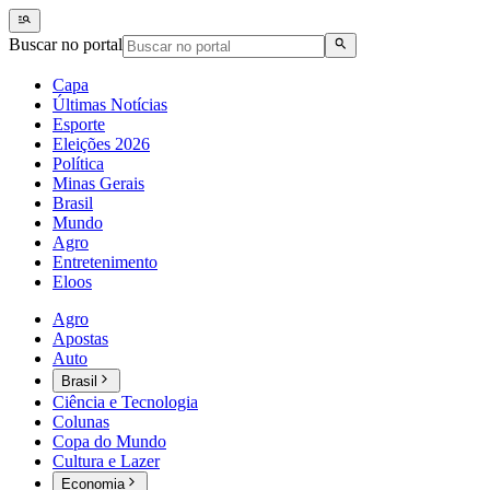
Buscar no portal
Capa
Últimas Notícias
Esporte
Eleições 2026
Política
Minas Gerais
Brasil
Mundo
Agro
Entretenimento
Eloos
Agro
Apostas
Auto
Brasil
Ciência e Tecnologia
Colunas
Copa do Mundo
Cultura e Lazer
Economia