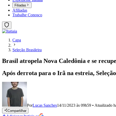
Filiadas
Afiliadas
Trabalhe Conosco
Capa
Seleção Brasileira
Brasil atropela Nova Caledônia e se recu
Após derrota para o Irã na estreia, Seleção
Por
Lucas Sanches
14/11/2023 às 09h59
•
Atualizado
h
Compartilhar