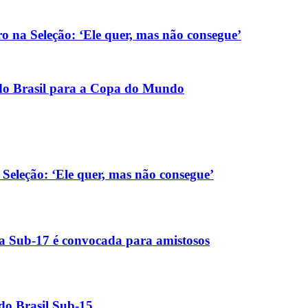
 na Seleção: ‘Ele quer, mas não consegue’
do Brasil para a Copa do Mundo
Seleção: ‘Ele quer, mas não consegue’
ira Sub-17 é convocada para amistosos
 do Brasil Sub-15