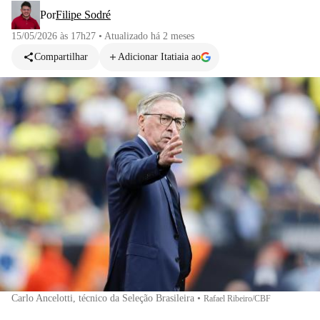
Por
Filipe Sodré
15/05/2026 às 17h27
•
Atualizado
há 2 meses
Compartilhar
Adicionar Itatiaia ao
Carlo Ancelotti, técnico da Seleção Brasileira
•
Rafael Ribeiro/CBF