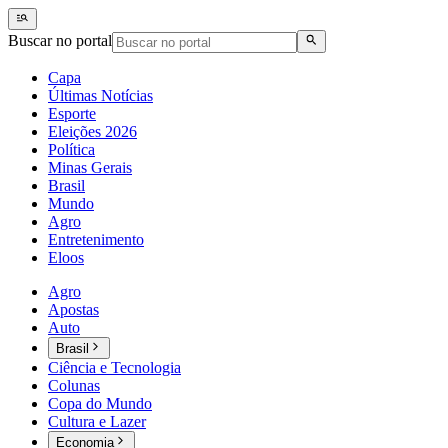
Buscar no portal
Capa
Últimas Notícias
Esporte
Eleições 2026
Política
Minas Gerais
Brasil
Mundo
Agro
Entretenimento
Eloos
Agro
Apostas
Auto
Brasil
Ciência e Tecnologia
Colunas
Copa do Mundo
Cultura e Lazer
Economia