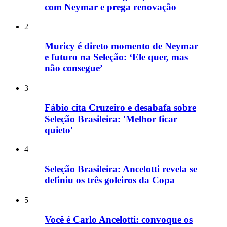
com Neymar e prega renovação
2
Muricy é direto momento de Neymar
e futuro na Seleção: ‘Ele quer, mas
não consegue’
3
Fábio cita Cruzeiro e desabafa sobre
Seleção Brasileira: 'Melhor ficar
quieto'
4
Seleção Brasileira: Ancelotti revela se
definiu os três goleiros da Copa
5
Você é Carlo Ancelotti: convoque os