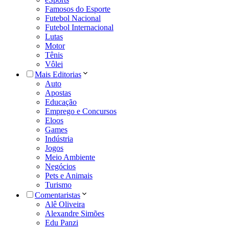
Famosos do Esporte
Futebol Nacional
Futebol Internacional
Lutas
Motor
Tênis
Vôlei
Mais Editorias
Auto
Apostas
Educação
Emprego e Concursos
Eloos
Games
Indústria
Jogos
Meio Ambiente
Negócios
Pets e Animais
Turismo
Comentaristas
Alê Oliveira
Alexandre Simões
Edu Panzi