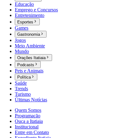
Educação
Emprego e Concursos
Entretenimento
Esportes
Games
Gastronomia
Jogos
Meio Ambiente
Mundo
Orações Itatiaia
Podcasts
Pets e Animais
Política
Saúde
Trends
Turismo
Últimas Notícias
Quem Somos
Programação
Ouça a Itatiaia
Institucional
Entre em Contato
Expediente Itatiaia