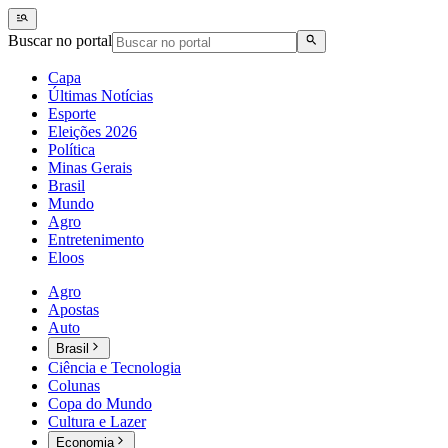
Buscar no portal
Capa
Últimas Notícias
Esporte
Eleições 2026
Política
Minas Gerais
Brasil
Mundo
Agro
Entretenimento
Eloos
Agro
Apostas
Auto
Brasil
Ciência e Tecnologia
Colunas
Copa do Mundo
Cultura e Lazer
Economia