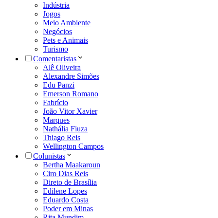
Indústria
Jogos
Meio Ambiente
Negócios
Pets e Animais
Turismo
Comentaristas
Alê Oliveira
Alexandre Simões
Edu Panzi
Emerson Romano
Fabrício
João Vitor Xavier
Marques
Nathália Fiuza
Thiago Reis
Wellington Campos
Colunistas
Bertha Maakaroun
Ciro Dias Reis
Direto de Brasília
Edilene Lopes
Eduardo Costa
Poder em Minas
Rita Mundim