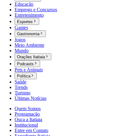
Educação
Emprego e Concursos
Entretenimento
Esportes
Games
Gastronomia
Jogos
Meio Ambiente
Mundo
Orações Itatiaia
Podcasts
Pets e Animais
Política
Saúde
Trends
Turismo
Últimas Notícias
Quem Somos
Programação
Ouça a Itatiaia
Institucional
Entre em Contato
Expediente Itatiaia