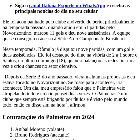
Siga o
canal Itatiaia Esporte no WhatsApp
e receba as
principais notícias do dia no seu celular
Ele foi acompanhado pelo clube alviverde de perto, principalmente
na temporada passada, quando atuou em 51 partidas pelo
Novorizontino, marcou 11 gols e deu nove assistências. A equipe
quase conseguiu o acesso à Série A do Campeonato Brasileiro.
Nesta temporada, Rômulo já disputou nove partidas, com um gol e
duas assistências. Ele foi destaque do time na vitória de 2 a 1 sobre o
Santos, no último domingo (18), quando balançou as redes por uma
vez e criou chances no setor ofensivo.
"Depois da Série B do ano passado, vieram algumas propostas e eu
estava focado no Novorizontino. Se fosse para acontecer, iria
acontecer. Um dia, meu empresário falou que o Palmeiras veio
atropelando tudo e eu não pensei duas vezes. O Palmeiras é um
clube que sempre está brigando por títulos e é visto pelo mundo
todo, então eu disse sim na hora", afirmou.
Contratações do Palmeiras em 2024
Aníbal Moreno (volante)
Bruno Rodrigues (atacante)