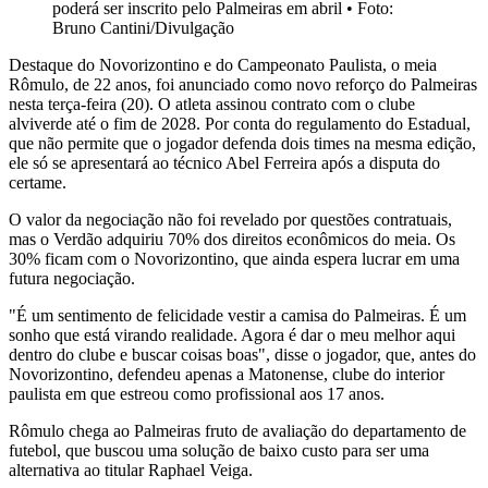
poderá ser inscrito pelo Palmeiras em abril
•
Foto:
Bruno Cantini/Divulgação
Destaque do Novorizontino e do Campeonato Paulista, o meia
Rômulo, de 22 anos, foi anunciado como novo reforço do Palmeiras
nesta terça-feira (20). O atleta assinou contrato com o clube
alviverde até o fim de 2028. Por conta do regulamento do Estadual,
que não permite que o jogador defenda dois times na mesma edição,
ele só se apresentará ao técnico Abel Ferreira após a disputa do
certame.
O valor da negociação não foi revelado por questões contratuais,
mas o Verdão adquiriu 70% dos direitos econômicos do meia. Os
30% ficam com o Novorizontino, que ainda espera lucrar em uma
futura negociação.
"É um sentimento de felicidade vestir a camisa do Palmeiras. É um
sonho que está virando realidade. Agora é dar o meu melhor aqui
dentro do clube e buscar coisas boas", disse o jogador, que, antes do
Novorizontino, defendeu apenas a Matonense, clube do interior
paulista em que estreou como profissional aos 17 anos.
Rômulo chega ao Palmeiras fruto de avaliação do departamento de
futebol, que buscou uma solução de baixo custo para ser uma
alternativa ao titular Raphael Veiga.