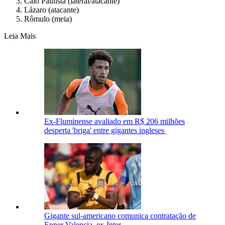
Caio Paulista (lateral/atacante)
Lázaro (atacante)
Rômulo (meia)
Leia Mais
Ex-Fluminense avaliado em R$ 206 milhões
desperta 'briga' entre gigantes ingleses
Gigante sul-americano comunica contratação de
Enner Valencia, ex-Inter