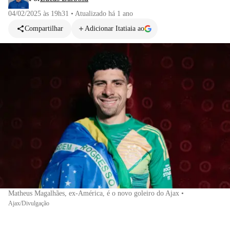
04/02/2025 às 19h31
•
Atualizado
há 1 ano
Compartilhar
Adicionar Itatiaia ao
Matheus Magalhães, ex-América, é o novo goleiro do Ajax
•
Ajax/Divulgação