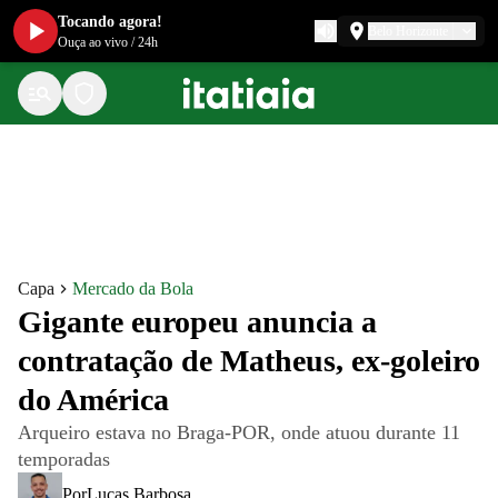
Tocando agora!
Belo Horizonte
Ouça ao vivo
/
24h
Capa
Mercado da Bola
Gigante europeu anuncia a
contratação de Matheus, ex-goleiro
do América
Arqueiro estava no Braga-POR, onde atuou durante 11
temporadas
Por
Lucas Barbosa