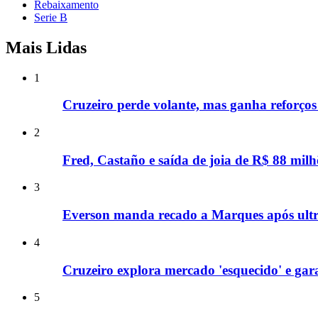
Rebaixamento
Serie B
Mais Lidas
1
Cruzeiro perde volante, mas ganha reforços
2
Fred, Castaño e saída de joia de R$ 88 milh
3
Everson manda recado a Marques após ultra
4
Cruzeiro explora mercado 'esquecido' e gar
5