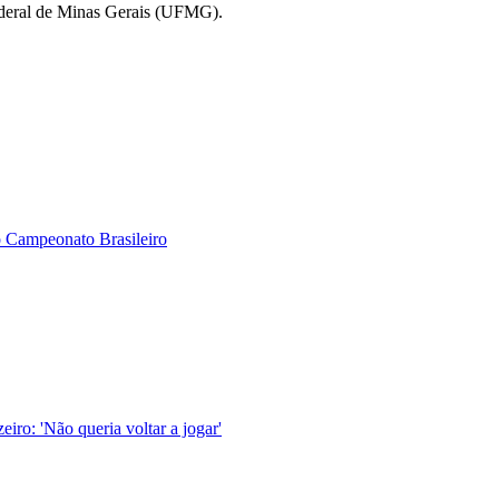
deral de Minas Gerais (UFMG).
lo Campeonato Brasileiro
ro: 'Não queria voltar a jogar'