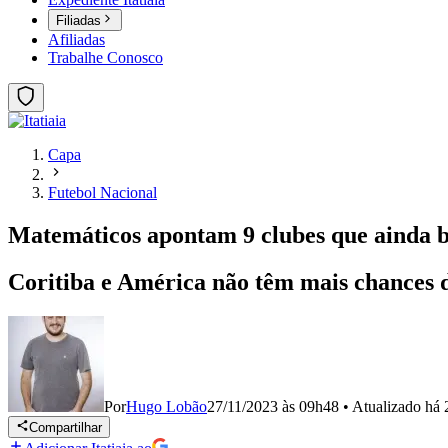
Filiadas
Afiliadas
Trabalhe Conosco
Capa
Futebol Nacional
Matemáticos apontam 9 clubes que ainda b
Coritiba e América não têm mais chances 
Por
Hugo Lobão
27/11/2023 às 09h48
•
Atualizado
há 
Compartilhar