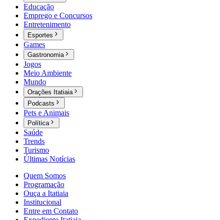
Educação
Emprego e Concursos
Entretenimento
Esportes
Games
Gastronomia
Jogos
Meio Ambiente
Mundo
Orações Itatiaia
Podcasts
Pets e Animais
Política
Saúde
Trends
Turismo
Últimas Notícias
Quem Somos
Programação
Ouça a Itatiaia
Institucional
Entre em Contato
Expediente Itatiaia