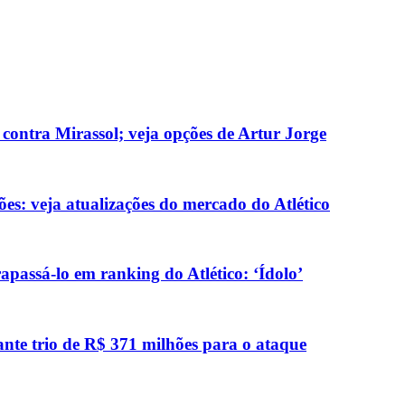
 contra Mirassol; veja opções de Artur Jorge
ões: veja atualizações do mercado do Atlético
passá-lo em ranking do Atlético: ‘Ídolo’
ante trio de R$ 371 milhões para o ataque