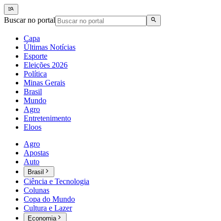
Buscar no portal
Capa
Últimas Notícias
Esporte
Eleições 2026
Política
Minas Gerais
Brasil
Mundo
Agro
Entretenimento
Eloos
Agro
Apostas
Auto
Brasil
Ciência e Tecnologia
Colunas
Copa do Mundo
Cultura e Lazer
Economia