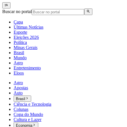
Buscar no portal
Capa
Últimas Notícias
Esporte
Eleições 2026
Política
Minas Gerais
Brasil
Mundo
Agro
Entretenimento
Eloos
Agro
Apostas
Auto
Brasil
Ciência e Tecnologia
Colunas
Copa do Mundo
Cultura e Lazer
Economia