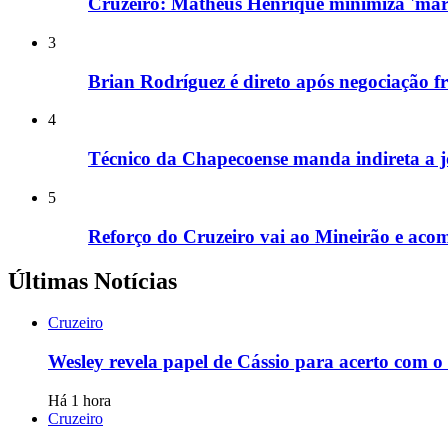
Cruzeiro: Matheus Henrique minimiza 'marc
3
Brian Rodríguez é direto após negociação f
4
Técnico da Chapecoense manda indireta a jo
5
Reforço do Cruzeiro vai ao Mineirão e ac
Últimas Notícias
Cruzeiro
Wesley revela papel de Cássio para acerto com 
Há 1 hora
Cruzeiro