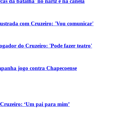
as da batalha' no nariz e na canela
rustrada com Cruzeiro: 'Vou comunicar'
gador do Cruzeiro: 'Pode fazer teatro'
ompanha jogo contra Chapecoense
o Cruzeiro: ‘Um pai para mim’