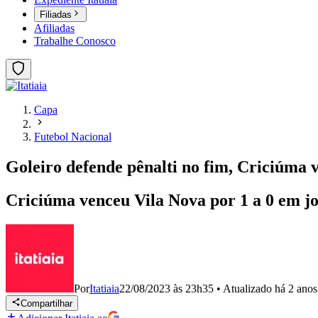
Filiadas
Afiliadas
Trabalhe Conosco
Capa
Futebol Nacional
Goleiro defende pênalti no fim, Criciúma 
Criciúma venceu Vila Nova por 1 a 0 em j
Por
Itatiaia
22/08/2023 às 23h35
•
Atualizado
há 2 anos
Compartilhar