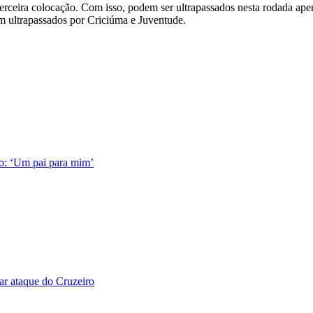
erceira colocação. Com isso, podem ser ultrapassados nesta rodada ape
m ultrapassados por Criciúma e Juventude.
ro: ‘Um pai para mim’
ar ataque do Cruzeiro