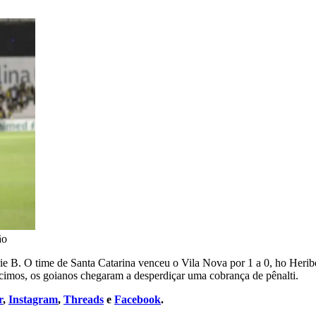
ão
rie B. O time de Santa Catarina venceu o Vila Nova por 1 a 0, ho Heri
cimos, os goianos chegaram a desperdiçar uma cobrança de pênalti.
r
,
Instagram
,
Threads
e
Facebook
.