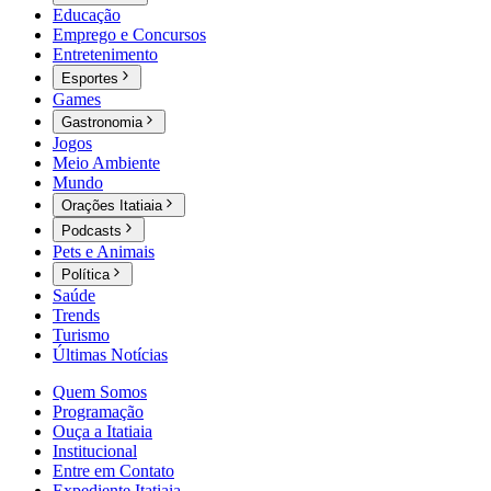
Educação
Emprego e Concursos
Entretenimento
Esportes
Games
Gastronomia
Jogos
Meio Ambiente
Mundo
Orações Itatiaia
Podcasts
Pets e Animais
Política
Saúde
Trends
Turismo
Últimas Notícias
Quem Somos
Programação
Ouça a Itatiaia
Institucional
Entre em Contato
Expediente Itatiaia