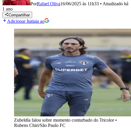
Por
Rafael Oliva
16/06/2025 às 11h33
•
Atualizado
há
1 ano
Compartilhar
Adicionar Itatiaia ao
Zubeldía falou sobre momento conturbado do Tricolor
•
Rubens Chiri/São Paulo FC