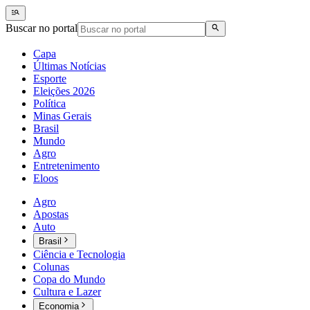
Buscar no portal
Capa
Últimas Notícias
Esporte
Eleições 2026
Política
Minas Gerais
Brasil
Mundo
Agro
Entretenimento
Eloos
Agro
Apostas
Auto
Brasil
Ciência e Tecnologia
Colunas
Copa do Mundo
Cultura e Lazer
Economia