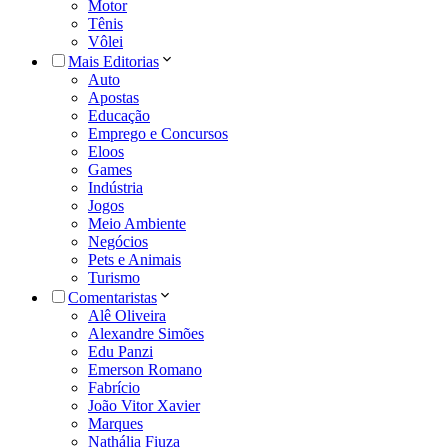
Motor
Tênis
Vôlei
Mais Editorias
Auto
Apostas
Educação
Emprego e Concursos
Eloos
Games
Indústria
Jogos
Meio Ambiente
Negócios
Pets e Animais
Turismo
Comentaristas
Alê Oliveira
Alexandre Simões
Edu Panzi
Emerson Romano
Fabrício
João Vitor Xavier
Marques
Nathália Fiuza