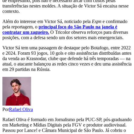
de empréstimo, pois não é necessário arcar com custos pelas
transferências nestes moldes. A situação de Victor Sá encaixa nesse
contexto.
Além do interesse em Victor Sá, noticiado pela
Espn
e confirmado
pela reportagem, o
principal foco do São Paulo na janela é
contratar um zagueiro.
O Tricolor observa reforços para diversas
posições, com a defesa sendo um dos setores mais emergenciais.
Victor Sá tem uma passagem de destaque pelo Botafogo, entre 2022
e 2024. Foram 93 jogos, 10 gols e oito assistências distribuídas antes
da venda ao Krasnodar, clube que defende há três temporadas — na
atual, o atacante balançou as redes cinco vezes e deu uma assistência
em 29 partidas na Rússia.
Por
Rafael Oliva
Rafael Oliva é formado em Jornalismo pela PUC-SP, pós-graduando
em Marketing e Mídias Digitais pela FGV e produtor audiovisual.
Passou por Lance! e Câmara Municipal de São Paulo. Já cobriu o