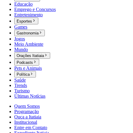
Educação
Emprego e Concursos
Entretenimento
Esportes
Games
Gastronomia
Jogos
Meio Ambiente
Mundo
Orações Itatiaia
Podcasts
Pets e Animais
Política
Saúde
Trends
Turismo
Últimas Notícias
Quem Somos
Programação
Ouça a Itatiaia
Institucional
Entre em Contato
Expediente Itatiaia