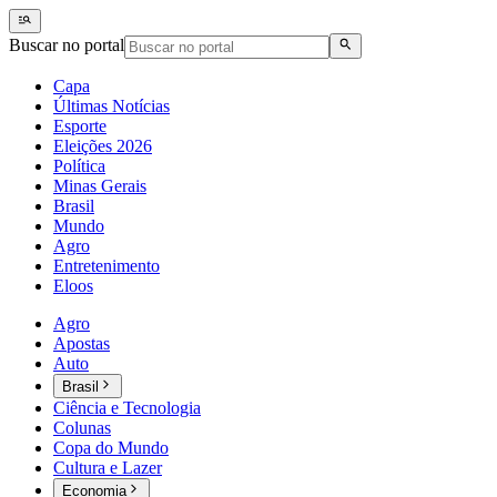
Buscar no portal
Capa
Últimas Notícias
Esporte
Eleições 2026
Política
Minas Gerais
Brasil
Mundo
Agro
Entretenimento
Eloos
Agro
Apostas
Auto
Brasil
Ciência e Tecnologia
Colunas
Copa do Mundo
Cultura e Lazer
Economia