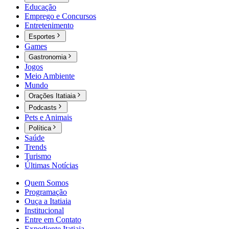
Educação
Emprego e Concursos
Entretenimento
Esportes
Games
Gastronomia
Jogos
Meio Ambiente
Mundo
Orações Itatiaia
Podcasts
Pets e Animais
Política
Saúde
Trends
Turismo
Últimas Notícias
Quem Somos
Programação
Ouça a Itatiaia
Institucional
Entre em Contato
Expediente Itatiaia