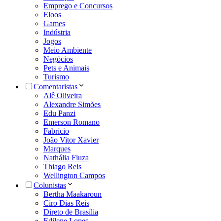
Emprego e Concursos
Eloos
Games
Indústria
Jogos
Meio Ambiente
Negócios
Pets e Animais
Turismo
Comentaristas
Alê Oliveira
Alexandre Simões
Edu Panzi
Emerson Romano
Fabrício
João Vitor Xavier
Marques
Nathália Fiuza
Thiago Reis
Wellington Campos
Colunistas
Bertha Maakaroun
Ciro Dias Reis
Direto de Brasília
Edilene Lopes