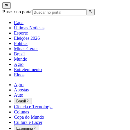
Buscar no portal
Capa
Últimas Notícias
Esporte
Eleições 2026
Política
Minas Gerais
Brasil
Mundo
Agro
Entretenimento
Eloos
Agro
Apostas
Auto
Brasil
Ciência e Tecnologia
Colunas
Copa do Mundo
Cultura e Lazer
Economia