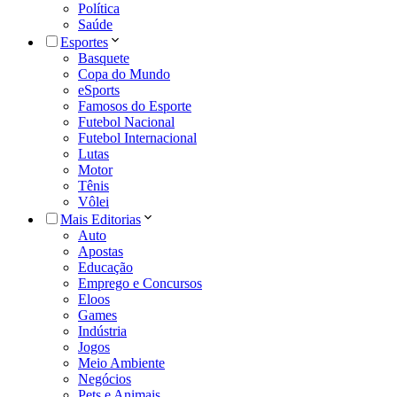
Política
Saúde
Esportes
Basquete
Copa do Mundo
eSports
Famosos do Esporte
Futebol Nacional
Futebol Internacional
Lutas
Motor
Tênis
Vôlei
Mais Editorias
Auto
Apostas
Educação
Emprego e Concursos
Eloos
Games
Indústria
Jogos
Meio Ambiente
Negócios
Pets e Animais