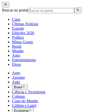
Buscar no portal
Capa
Últimas Notícias
Esporte
Eleições 2026
Política
Minas Gerais
Brasil
Mundo
Agro
Entretenimento
Eloos
Agro
Apostas
Auto
Brasil
Ciência e Tecnologia
Colunas
Copa do Mundo
Cultura e Lazer
Economia