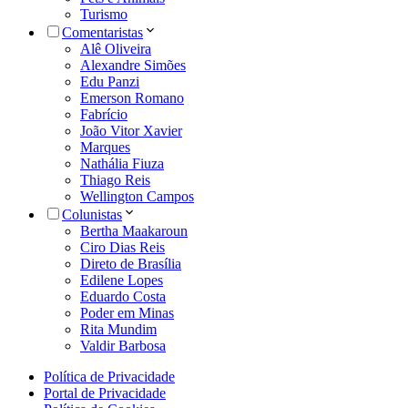
Turismo
Comentaristas
Alê Oliveira
Alexandre Simões
Edu Panzi
Emerson Romano
Fabrício
João Vitor Xavier
Marques
Nathália Fiuza
Thiago Reis
Wellington Campos
Colunistas
Bertha Maakaroun
Ciro Dias Reis
Direto de Brasília
Edilene Lopes
Eduardo Costa
Poder em Minas
Rita Mundim
Valdir Barbosa
Política de Privacidade
Portal de Privacidade