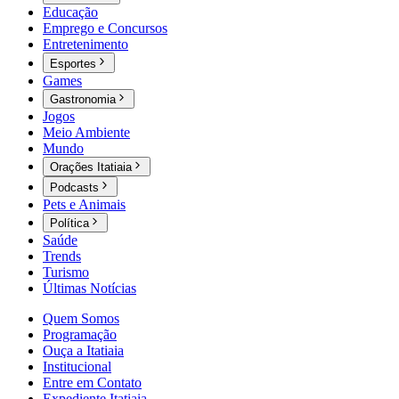
Educação
Emprego e Concursos
Entretenimento
Esportes
Games
Gastronomia
Jogos
Meio Ambiente
Mundo
Orações Itatiaia
Podcasts
Pets e Animais
Política
Saúde
Trends
Turismo
Últimas Notícias
Quem Somos
Programação
Ouça a Itatiaia
Institucional
Entre em Contato
Expediente Itatiaia