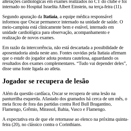
alterações cardiológicas em exames realizados no CT do clube e foi
internado no Hospital Israelita Albert Einstein, na terça-feira (11).
Segundo apuração da
Itatiaia
, a equipe médica responsável
informou que Oscar permanece internado na unidade de saúde. O
meio-campista está clinicamente bem e estável, internado em
unidade cardiológica para observação, acompanhamento e
realização de novos exames.
Em razão da intercorrência, não está descartada a possibilidade de
aposentadoria ainda neste ano. Fontes ouvidas pela Itatiaia afirmam
que o estafe do jogador adota postura cautelosa, aguardando os
resultados dos exames complementares. “Tudo vai depender deles”,
disse uma fonte ligada ao atleta.
Jogador se recupera de lesão
Além da questão cardíaca, Oscar se recupera de uma lesão na
panturrilha esquerda. Afastado dos gramados há cerca de um mês, o
meia ficou de fora das partidas contra Red Bull Bragantino,
Flamengo, Grêmio, Mirassol, Bahia, Vasco e Flamengo.
A expectativa era de que ele retornasse ao elenco na próxima quinta-
feira (20), no clássico contra o Corinthians.