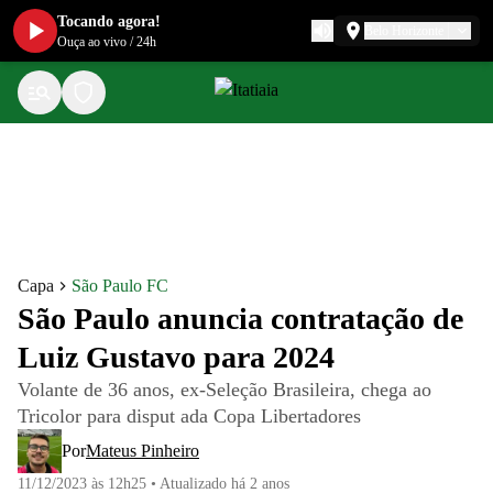
Tocando agora!
Belo Horizonte
Ouça ao vivo
/
24h
Capa
São Paulo FC
São Paulo anuncia contratação de
Luiz Gustavo para 2024
Volante de 36 anos, ex-Seleção Brasileira, chega ao
Tricolor para disput ada Copa Libertadores
Por
Mateus Pinheiro
11/12/2023 às 12h25
•
Atualizado
há 2 anos