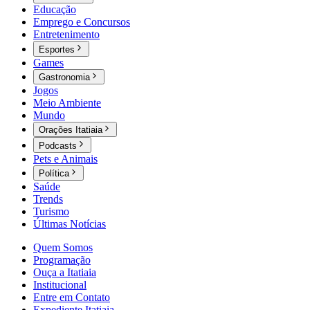
Educação
Emprego e Concursos
Entretenimento
Esportes
Games
Gastronomia
Jogos
Meio Ambiente
Mundo
Orações Itatiaia
Podcasts
Pets e Animais
Política
Saúde
Trends
Turismo
Últimas Notícias
Quem Somos
Programação
Ouça a Itatiaia
Institucional
Entre em Contato
Expediente Itatiaia