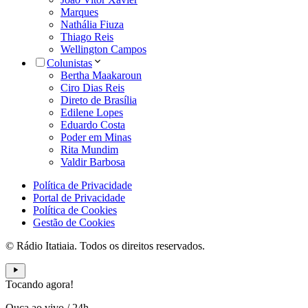
Marques
Nathália Fiuza
Thiago Reis
Wellington Campos
Colunistas
Bertha Maakaroun
Ciro Dias Reis
Direto de Brasília
Edilene Lopes
Eduardo Costa
Poder em Minas
Rita Mundim
Valdir Barbosa
Política de Privacidade
Portal de Privacidade
Política de Cookies
Gestão de Cookies
© Rádio Itatiaia. Todos os direitos reservados.
Tocando agora!
Ouça ao vivo
/
24h