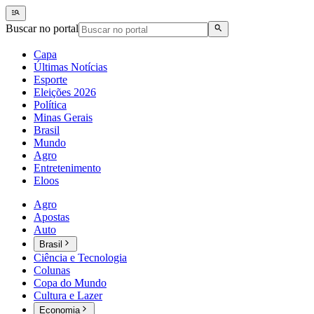
Buscar no portal
Capa
Últimas Notícias
Esporte
Eleições 2026
Política
Minas Gerais
Brasil
Mundo
Agro
Entretenimento
Eloos
Agro
Apostas
Auto
Brasil
Ciência e Tecnologia
Colunas
Copa do Mundo
Cultura e Lazer
Economia