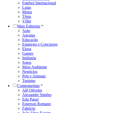
Futebol Internacional
Lutas
Motor
Tênis
Vôlei
Mais Editorias
Auto
Apostas
Educação
Emprego e Concursos
Eloos
Games
Indústria
Jogos
Meio Ambiente
Negócios
Pets e Animais
Turismo
Comentaristas
Alê Oliveira
Alexandre Simões
Edu Panzi
Emerson Romano
Fabrício
João Vitor Xavier