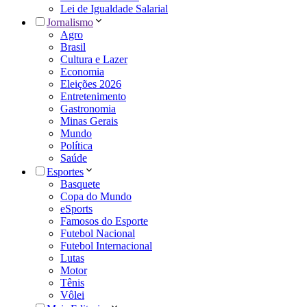
Lei de Igualdade Salarial
Jornalismo
Agro
Brasil
Cultura e Lazer
Economia
Eleições 2026
Entretenimento
Gastronomia
Minas Gerais
Mundo
Política
Saúde
Esportes
Basquete
Copa do Mundo
eSports
Famosos do Esporte
Futebol Nacional
Futebol Internacional
Lutas
Motor
Tênis
Vôlei