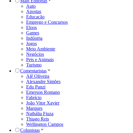
Mais Editorias
Auto
Apostas
Educação
Emprego e Concursos
Eloos
Games
Indústria
Jogos
Meio Ambiente
Negócios
Pets e Animais
Turismo
Comentaristas
Alê Oliveira
Alexandre Simões
Edu Panzi
Emerson Romano
Fabrício
João Vitor Xavier
Marques
Nathália Fiuza
Thiago Reis
Wellington Campos
Colunistas