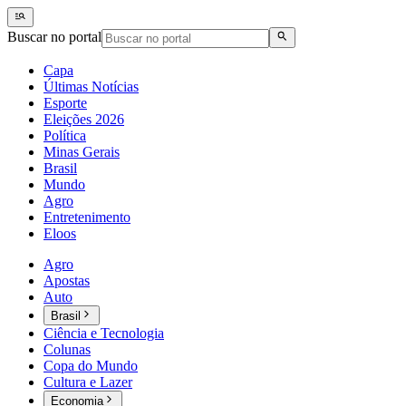
Buscar no portal
Capa
Últimas Notícias
Esporte
Eleições 2026
Política
Minas Gerais
Brasil
Mundo
Agro
Entretenimento
Eloos
Agro
Apostas
Auto
Brasil
Ciência e Tecnologia
Colunas
Copa do Mundo
Cultura e Lazer
Economia