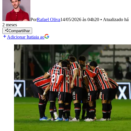
Por
Rafael Oliva
14/05/2026 às 04h20
•
Atualizado
há
2 meses
Compartilhar
Adicionar Itatiaia ao