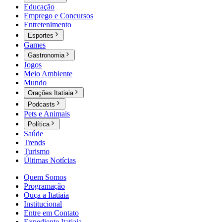
Educação
Emprego e Concursos
Entretenimento
Esportes
Games
Gastronomia
Jogos
Meio Ambiente
Mundo
Orações Itatiaia
Podcasts
Pets e Animais
Política
Saúde
Trends
Turismo
Últimas Notícias
Quem Somos
Programação
Ouça a Itatiaia
Institucional
Entre em Contato
Expediente Itatiaia