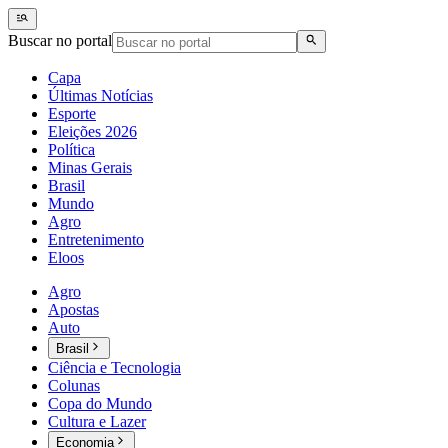
Buscar no portal
Capa
Últimas Notícias
Esporte
Eleições 2026
Política
Minas Gerais
Brasil
Mundo
Agro
Entretenimento
Eloos
Agro
Apostas
Auto
Brasil
Ciência e Tecnologia
Colunas
Copa do Mundo
Cultura e Lazer
Economia