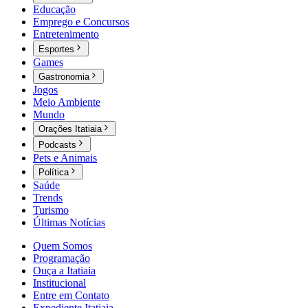
Educação
Emprego e Concursos
Entretenimento
Esportes
Games
Gastronomia
Jogos
Meio Ambiente
Mundo
Orações Itatiaia
Podcasts
Pets e Animais
Política
Saúde
Trends
Turismo
Últimas Notícias
Quem Somos
Programação
Ouça a Itatiaia
Institucional
Entre em Contato
Expediente Itatiaia