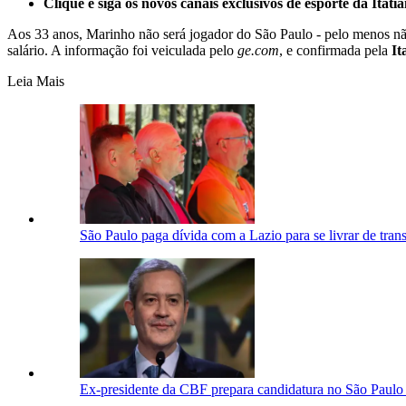
Clique e siga os novos canais exclusivos de esporte da Itatia
Aos 33 anos, Marinho não será jogador do São Paulo - pelo menos não 
salário. A informação foi veiculada pelo
ge.com
, e confirmada pela
It
Leia Mais
São Paulo paga dívida com a Lazio para se livrar de trans
Ex-presidente da CBF prepara candidatura no São Paulo 