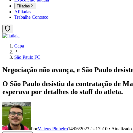
Filiadas
Afiliadas
Trabalhe Conosco
Capa
São Paulo FC
Negociação não avança, e São Paulo desist
O São Paulo desistiu da contratação de Mar
esperava por detalhes do staff do atleta.
Por
Mateus Pinheiro
14/06/2023 às 17h10
•
Atualizado