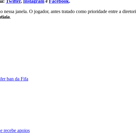
ia:
Twitter
,
Instagram
e
Facebook
.
nessa janela. O jogador, antes tratado como prioridade entre a diretor
atiaia
.
fer ban da Fifa
e recebe apoios