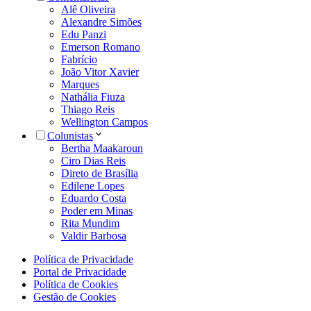
Alê Oliveira
Alexandre Simões
Edu Panzi
Emerson Romano
Fabrício
João Vitor Xavier
Marques
Nathália Fiuza
Thiago Reis
Wellington Campos
Colunistas
Bertha Maakaroun
Ciro Dias Reis
Direto de Brasília
Edilene Lopes
Eduardo Costa
Poder em Minas
Rita Mundim
Valdir Barbosa
Política de Privacidade
Portal de Privacidade
Política de Cookies
Gestão de Cookies