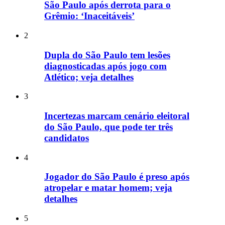
São Paulo após derrota para o
Grêmio: ‘Inaceitáveis’
2
Dupla do São Paulo tem lesões
diagnosticadas após jogo com
Atlético; veja detalhes
3
Incertezas marcam cenário eleitoral
do São Paulo, que pode ter três
candidatos
4
Jogador do São Paulo é preso após
atropelar e matar homem; veja
detalhes
5