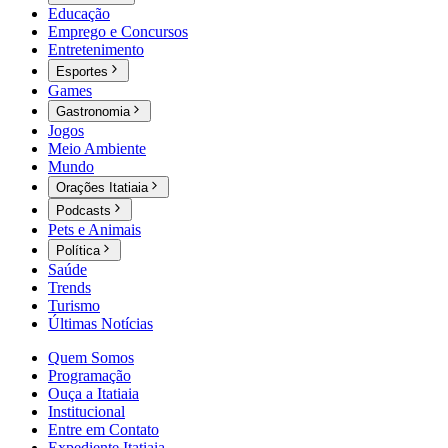
Educação
Emprego e Concursos
Entretenimento
Esportes
Games
Gastronomia
Jogos
Meio Ambiente
Mundo
Orações Itatiaia
Podcasts
Pets e Animais
Política
Saúde
Trends
Turismo
Últimas Notícias
Quem Somos
Programação
Ouça a Itatiaia
Institucional
Entre em Contato
Expediente Itatiaia