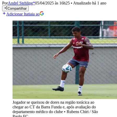
Por
André Stehling*
05/04/2025 às 16h25
•
Atualizado
há 1 ano
Compartilhar
Adicionar Itatiaia ao
Jogador se queixou de dores na região torácica ao
chegar ao CT da Barra Funda e, após avaliação do
departamento médico do clube
•
Rubens Chiri / São
Paulo FC