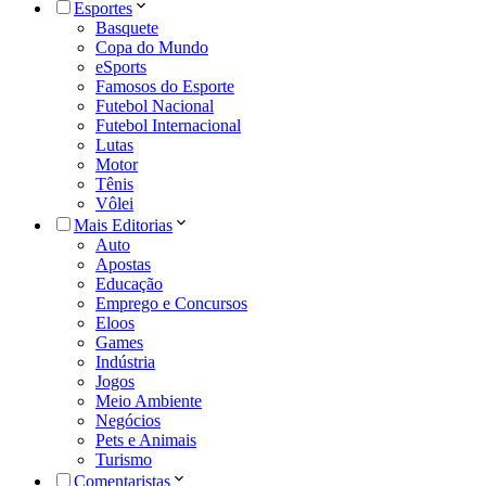
Esportes
Basquete
Copa do Mundo
eSports
Famosos do Esporte
Futebol Nacional
Futebol Internacional
Lutas
Motor
Tênis
Vôlei
Mais Editorias
Auto
Apostas
Educação
Emprego e Concursos
Eloos
Games
Indústria
Jogos
Meio Ambiente
Negócios
Pets e Animais
Turismo
Comentaristas