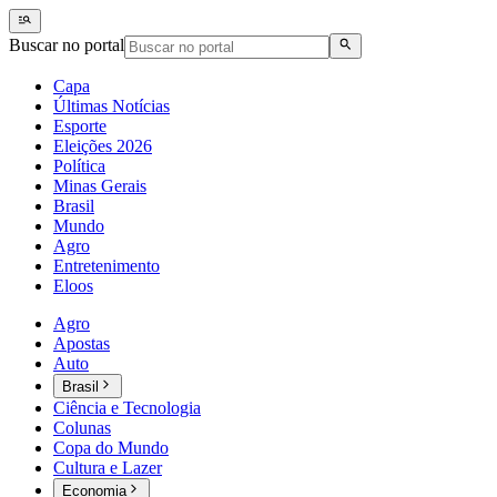
Buscar no portal
Capa
Últimas Notícias
Esporte
Eleições 2026
Política
Minas Gerais
Brasil
Mundo
Agro
Entretenimento
Eloos
Agro
Apostas
Auto
Brasil
Ciência e Tecnologia
Colunas
Copa do Mundo
Cultura e Lazer
Economia