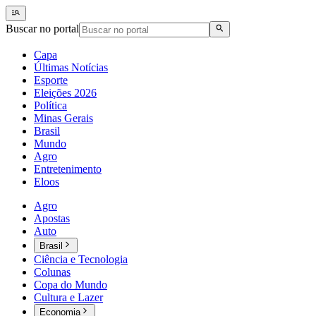
Buscar no portal
Capa
Últimas Notícias
Esporte
Eleições 2026
Política
Minas Gerais
Brasil
Mundo
Agro
Entretenimento
Eloos
Agro
Apostas
Auto
Brasil
Ciência e Tecnologia
Colunas
Copa do Mundo
Cultura e Lazer
Economia