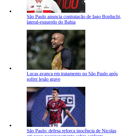
São Paulo anuncia contratação de Iago Borduchi,
lateral-esquerdo do Bahia
Lucas avança em tratamento no São Paulo após
sofrer lesão grave
São Paulo: defesa reforça inocência de Nicolas