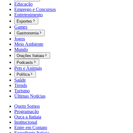
Educação
Emprego e Concursos
Entretenimento
Esportes
Games
Gastronomia
Jogos
Meio Ambiente
Mundo
Orações Itatiaia
Podcasts
Pets e Animais
Política
Saúde
Trends
Turismo
Últimas Notícias
Quem Somos
Programação
Ouça a Itatiaia
Institucional
Entre em Contato
Expediente Itatiaia