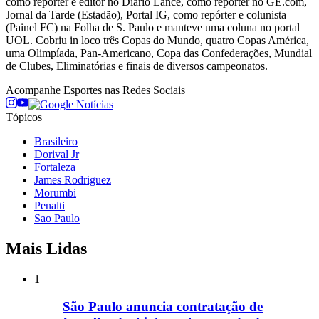
como repórter e editor no Diário Lance, como repórter no GE.com,
Jornal da Tarde (Estadão), Portal IG, como repórter e colunista
(Painel FC) na Folha de S. Paulo e manteve uma coluna no portal
UOL. Cobriu in loco três Copas do Mundo, quatro Copas América,
uma Olimpíada, Pan-Americano, Copa das Confederações, Mundial
de Clubes, Eliminatórias e finais de diversos campeonatos.
Acompanhe
Esportes
nas Redes Sociais
Tópicos
Brasileiro
Dorival Jr
Fortaleza
James Rodriguez
Morumbi
Penalti
Sao Paulo
Mais Lidas
1
São Paulo anuncia contratação de