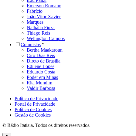
Edu Panzi
Emerson Romano
Fabrício
João Vitor Xavier
Marques
Nathália Fiuza
Thiago Reis
Wellington Campos
Colunistas
Bertha Maakaroun
Ciro Dias Reis
Direto de Brasília
Edilene Lopes
Eduardo Costa
Poder em Minas
Rita Mundim
Valdir Barbosa
Política de Privacidade
Portal de Privacidade
Política de Cookies
Gestão de Cookies
© Rádio Itatiaia. Todos os direitos reservados.