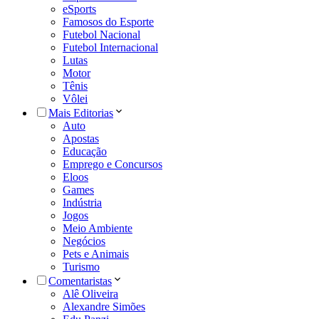
eSports
Famosos do Esporte
Futebol Nacional
Futebol Internacional
Lutas
Motor
Tênis
Vôlei
Mais Editorias
Auto
Apostas
Educação
Emprego e Concursos
Eloos
Games
Indústria
Jogos
Meio Ambiente
Negócios
Pets e Animais
Turismo
Comentaristas
Alê Oliveira
Alexandre Simões