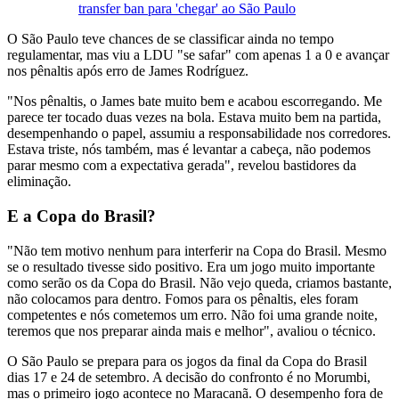
transfer ban para 'chegar' ao São Paulo
O São Paulo teve chances de se classificar ainda no tempo
regulamentar, mas viu a LDU "se safar" com apenas 1 a 0 e avançar
nos pênaltis após erro de James Rodríguez.
"Nos pênaltis, o James bate muito bem e acabou escorregando. Me
parece ter tocado duas vezes na bola. Estava muito bem na partida,
desempenhando o papel, assumiu a responsabilidade nos corredores.
Estava triste, nós também, mas é levantar a cabeça, não podemos
parar mesmo com a expectativa gerada", revelou bastidores da
eliminação.
E a Copa do Brasil?
"Não tem motivo nenhum para interferir na Copa do Brasil. Mesmo
se o resultado tivesse sido positivo. Era um jogo muito importante
como serão os da Copa do Brasil. Não vejo queda, criamos bastante,
não colocamos para dentro. Fomos para os pênaltis, eles foram
competentes e nós cometemos um erro. Não foi uma grande noite,
teremos que nos preparar ainda mais e melhor", avaliou o técnico.
O São Paulo se prepara para os jogos da final da Copa do Brasil
dias 17 e 24 de setembro. A decisão do confronto é no Morumbi,
mas o primeiro jogo acontece no Maracanã. O desempenho fora de