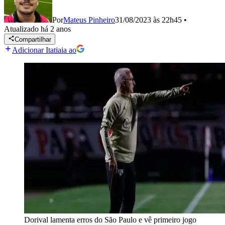
Por
Mateus Pinheiro
31/08/2023 às 22h45
•
Atualizado
há 2 anos
Compartilhar
Adicionar Itatiaia ao
Dorival lamenta erros do São Paulo e vê primeiro jogo