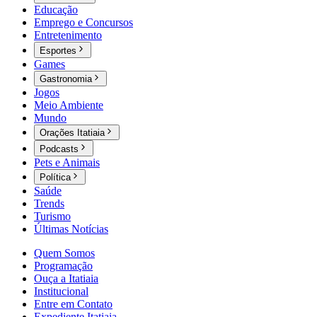
Educação
Emprego e Concursos
Entretenimento
Esportes
Games
Gastronomia
Jogos
Meio Ambiente
Mundo
Orações Itatiaia
Podcasts
Pets e Animais
Política
Saúde
Trends
Turismo
Últimas Notícias
Quem Somos
Programação
Ouça a Itatiaia
Institucional
Entre em Contato
Expediente Itatiaia