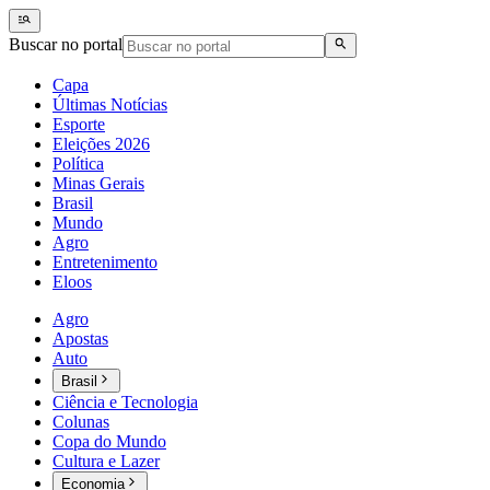
Buscar no portal
Capa
Últimas Notícias
Esporte
Eleições 2026
Política
Minas Gerais
Brasil
Mundo
Agro
Entretenimento
Eloos
Agro
Apostas
Auto
Brasil
Ciência e Tecnologia
Colunas
Copa do Mundo
Cultura e Lazer
Economia