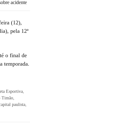
obre acidente
eira (12),
ia), pela 12ª
é o final de
a temporada.
eta Esportiva,
o Timão,
apital paulista,