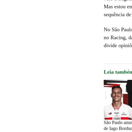
Mas estou em
sequência de 
No São Paulo
no Racing, da
divide opiniõ
Leia també
São Paulo anun
de Iago Borduch