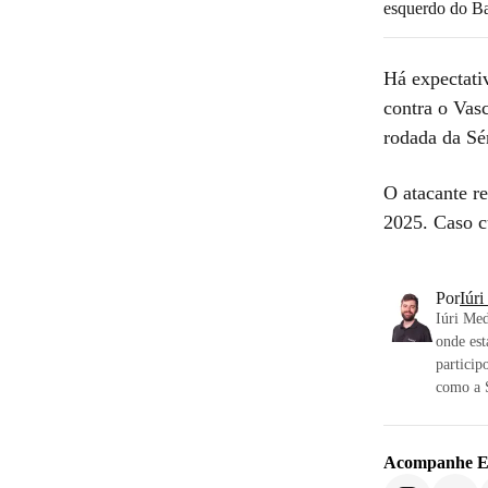
esquerdo do B
Há expectativ
contra o Vas
rodada da Sé
O atacante r
2025. Caso c
Por
Iúr
Iúri Med
onde est
particip
como a S
Acompanhe
E