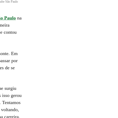
ube São Paulo
ão Paulo
na
meira
 e contou
zonte. Em
assar por
es de se
ue surgiu
s isso gerou
r. Tentamos
 voltando,
a carreira.