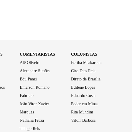
AS
COMENTARISTAS
COLUNISTAS
Alê Oliveira
Bertha Maakaroun
Alexandre Simões
Ciro Dias Reis
Edu Panzi
Direto de Brasília
sos
Emerson Romano
Edilene Lopes
Fabrício
Eduardo Costa
João Vitor Xavier
Poder em Minas
Marques
Rita Mundim
Nathália Fiuza
Valdir Barbosa
Thiago Reis