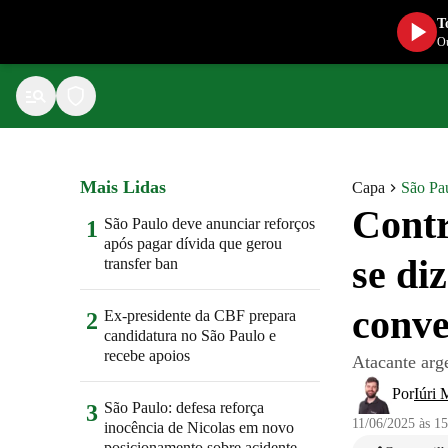
T
Ou
Mais Lidas
Capa
São Pa
Contr
São Paulo deve anunciar reforços
1
após pagar dívida que gerou
se di
transfer ban
conve
Ex-presidente da CBF prepara
2
candidatura no São Paulo e
recebe apoios
Atacante arg
Por
Iúri 
São Paulo: defesa reforça
3
11/06/2025 às 1
inocência de Nicolas em novo
posicionamento sobre acidente