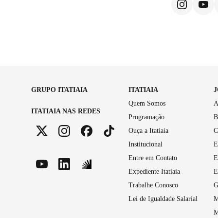
GRUPO ITATIAIA
ITATIAIA
Quem Somos
A
ITATIAIA NAS REDES
Programação
B
Ouça a Itatiaia
C
Institucional
E
Entre em Contato
E
Expediente Itatiaia
E
Trabalhe Conosco
G
Lei de Igualdade Salarial
M
M