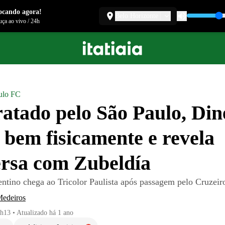
ocando agora!
Belo Horizonte
ça ao vivo
/
24h
ulo FC
atado pelo São Paulo, Di
z bem fisicamente e revela
rsa com Zubeldía
entino chega ao Tricolor Paulista após passagem pelo Cruzeir
Medeiros
5h13
•
Atualizado
há 1 ano