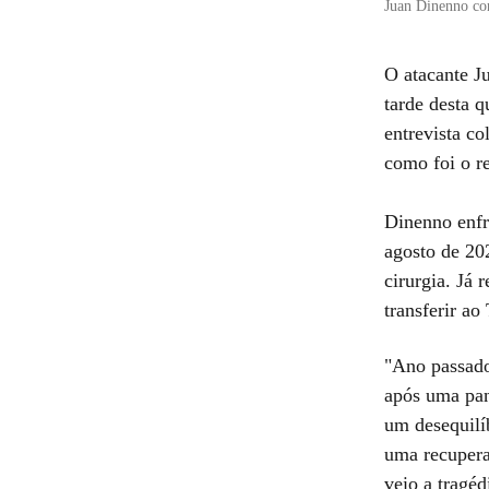
Juan Dinenno con
O atacante J
tarde desta q
entrevista co
como foi o r
Dinenno enfr
agosto de 20
cirurgia. Já 
transferir ao 
"Ano passado,
após uma pan
um desequilíb
uma recupera
veio a tragéd