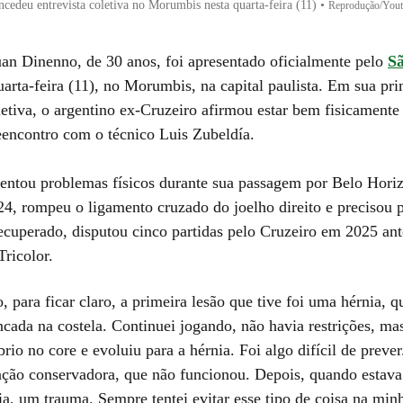
cedeu entrevista coletiva no Morumbis nesta quarta-feira (11)
•
Reprodução/Yout
uan Dinenno, de 30 anos, foi apresentado oficialmente pelo
S
uarta-feira (11), no Morumbis, na capital paulista. Em sua pri
letiva, o argentino ex-Cruzeiro afirmou estar bem fisicamente
eencontro com o técnico Luis Zubeldía.
entou problemas físicos durante sua passagem por Belo Hori
24, rompeu o ligamento cruzado do joelho direito e precisou p
recuperado, disputou cinco partidas pelo Cruzeiro em 2025 ant
Tricolor.
 para ficar claro, a primeira lesão que tive foi uma hérnia, q
cada na costela. Continuei jogando, não havia restrições, ma
rio no core e evoluiu para a hérnia. Foi algo difícil de preve
ção conservadora, que não funcionou. Depois, quando estava
ia, um trauma. Sempre tentei evitar esse tipo de coisa na minh