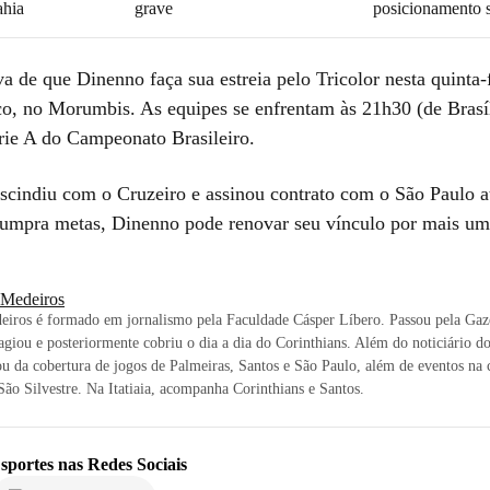
ahia
grave
posicionamento s
a de que Dinenno faça sua estreia pelo Tricolor nesta quinta-f
co, no Morumbis. As equipes se enfrentam às 21h30 (de Brasíl
rie A do Campeonato Brasileiro.
escindiu com o Cruzeiro e assinou contrato com o São Paulo at
umpra metas, Dinenno pode renovar seu vínculo por mais um
i Medeiros
eiros é formado em jornalismo pela Faculdade Cásper Líbero. Passou pela Gaz
agiou e posteriormente cobriu o dia a dia do Corinthians. Além do noticiário d
ou da cobertura de jogos de Palmeiras, Santos e São Paulo, além de eventos na c
ão Silvestre. Na Itatiaia, acompanha Corinthians e Santos.
sportes
nas Redes Sociais