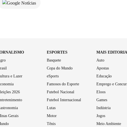
JORNALISMO
ESPORTES
MAIS EDITORI
gro
Basquete
Auto
rasil
Copa do Mundo
Apostas
ultura e Lazer
eSports
Educação
conomia
Famosos do Esporte
Emprego e Concur
leições 2026
Futebol Nacional
Eloos
ntretenimento
Futebol Internacional
Games
astronomia
Lutas
Indústria
inas Gerais
Motor
Jogos
undo
Tênis
Meio Ambiente