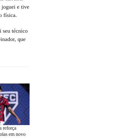
joguei e tive
 física.
 seu técnico
einador, que
a reforça
colas em novo