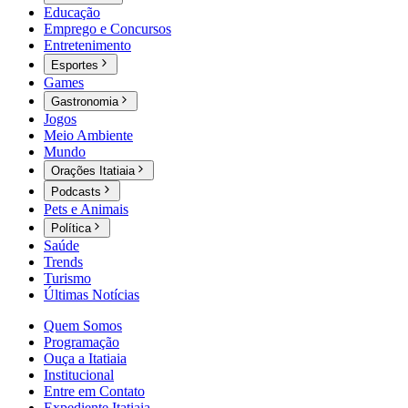
Educação
Emprego e Concursos
Entretenimento
Esportes
Games
Gastronomia
Jogos
Meio Ambiente
Mundo
Orações Itatiaia
Podcasts
Pets e Animais
Política
Saúde
Trends
Turismo
Últimas Notícias
Quem Somos
Programação
Ouça a Itatiaia
Institucional
Entre em Contato
Expediente Itatiaia