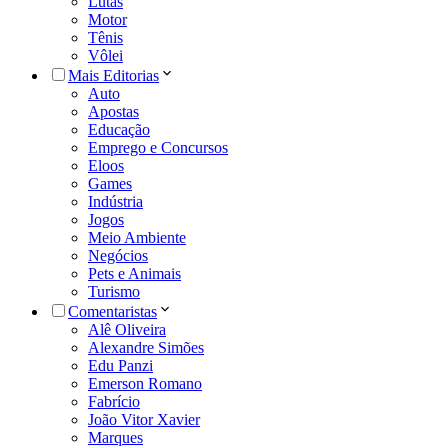
Lutas
Motor
Tênis
Vôlei
Mais Editorias
Auto
Apostas
Educação
Emprego e Concursos
Eloos
Games
Indústria
Jogos
Meio Ambiente
Negócios
Pets e Animais
Turismo
Comentaristas
Alê Oliveira
Alexandre Simões
Edu Panzi
Emerson Romano
Fabrício
João Vitor Xavier
Marques