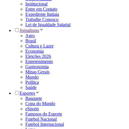
Institucional
Entre em Contato
Expediente Itatiaia
Trabalhe Conosco
Lei de Igualdade Salarial
Jornalismo
Agro
Brasil
Cultura e Lazer
Economia
Eleições 2026
Entretenimento
Gastronomia
Minas Gerais
Mundo
Política
Saúde
Esportes
Basquete
Copa do Mundo
eSports
Famosos do Esporte
Futebol Nacional
Futebol Internacional