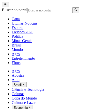
Buscar no portal
Capa
Últimas Notícias
Esporte
Eleições 2026
Política
Minas Gerais
Brasil
Mundo
Agro
Entretenimento
Eloos
Agro
Apostas
Auto
Brasil
Ciência e Tecnologia
Colunas
Copa do Mundo
Cultura e Lazer
Economia