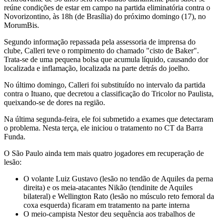
reúne condições de estar em campo na partida eliminatória contra o
Novorizontino, às 18h (de Brasília) do próximo domingo (17), no
MorumBis.
Segundo informação repassada pela assessoria de imprensa do
clube, Calleri teve o rompimento do chamado "cisto de Baker".
Trata-se de uma pequena bolsa que acumula líquido, causando dor
localizada e inflamação, localizada na parte detrás do joelho.
No último domingo, Calleri foi substituído no intervalo da partida
contra o Ituano, que decretou a classificação do Tricolor no Paulista,
queixando-se de dores na região.
Na última segunda-feira, ele foi submetido a exames que detectaram
o problema. Nesta terça, ele iniciou o tratamento no CT da Barra
Funda.
O São Paulo ainda tem mais quatro jogadores em recuperação de
lesão:
O volante Luiz Gustavo (lesão no tendão de Aquiles da perna
direita) e os meia-atacantes Nikão (tendinite de Aquiles
bilateral) e Wellington Rato (lesão no músculo reto femoral da
coxa esquerda) ficaram em tratamento na parte interna
O meio-campista Nestor deu sequência aos trabalhos de