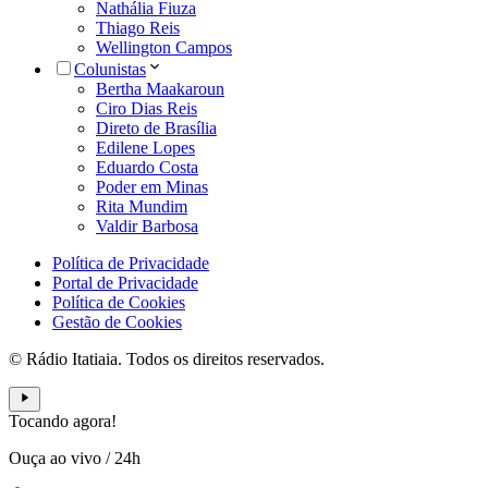
Nathália Fiuza
Thiago Reis
Wellington Campos
Colunistas
Bertha Maakaroun
Ciro Dias Reis
Direto de Brasília
Edilene Lopes
Eduardo Costa
Poder em Minas
Rita Mundim
Valdir Barbosa
Política de Privacidade
Portal de Privacidade
Política de Cookies
Gestão de Cookies
© Rádio Itatiaia. Todos os direitos reservados.
Tocando agora!
Ouça ao vivo
/
24h