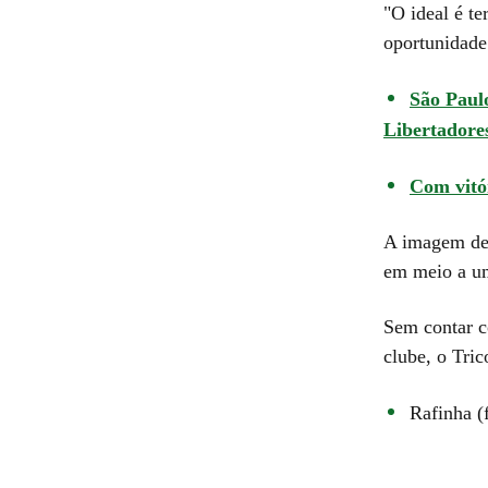
"O ideal é te
oportunidade
São Paulo
Libertadore
Com vitó
A imagem de 
em meio a um
Sem contar c
clube, o Tri
Rafinha (f