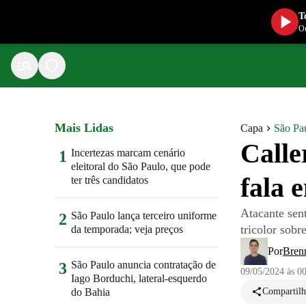
T
Ou
Mais Lidas
Capa
São Pa
Calle
Incertezas marcam cenário
1
eleitoral do São Paulo, que pode
fala 
ter três candidatos
Atacante sent
São Paulo lança terceiro uniforme
2
tricolor sobr
da temporada; veja preços
Por
Bren
São Paulo anuncia contratação de
3
09/05/2024 às 0
Iago Borduchi, lateral-esquerdo
do Bahia
Compartilh