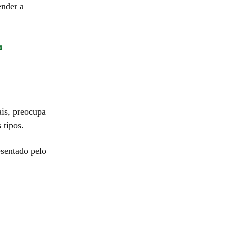
ender a
a
ais, preocupa
 tipos.
esentado pelo