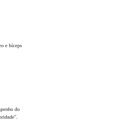
eo e bíceps
mpenho do
oridade".