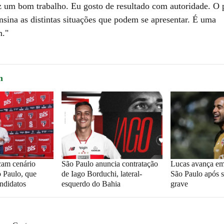
z um bom trabalho. Eu gosto de resultado com autoridade. O 
nsina as distintas situações que podem se apresentar. É uma
m."
m
cam cenário
São Paulo anuncia contratação
Lucas avança em
o Paulo, que
de Iago Borduchi, lateral-
São Paulo após s
andidatos
esquerdo do Bahia
grave