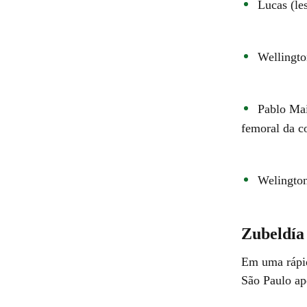
Lucas (le
Wellingto
Pablo Mai
femoral da c
Welington
Zubeldía 
Em uma rápid
São Paulo ap