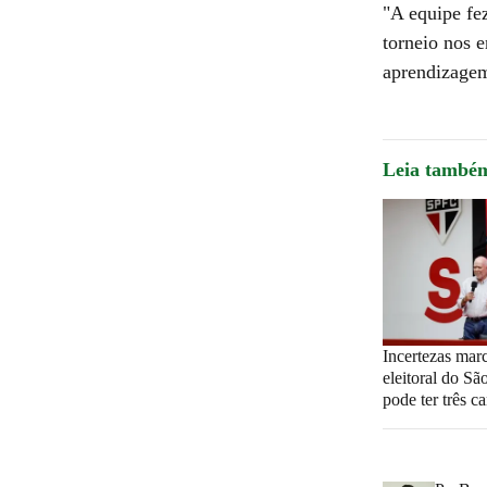
"A equipe fe
torneio nos e
aprendizage
Leia també
Incertezas mar
eleitoral do Sã
pode ter três c