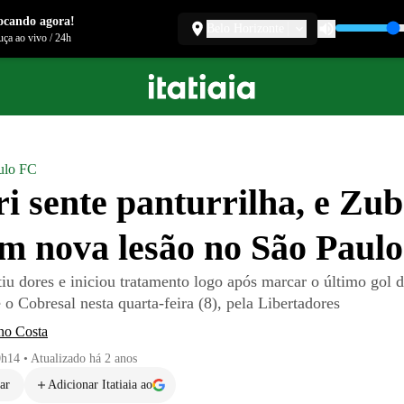
ocando agora!
Belo Horizonte
ça ao vivo
/
24h
ulo FC
ri sente panturrilha, e Zub
em nova lesão no São Paulo
iu dores e iniciou tratamento logo após marcar o último gol d
e o Cobresal nesta quarta-feira (8), pela Libertadores
no Costa
0h14
•
Atualizado
há 2 anos
ar
Adicionar Itatiaia ao