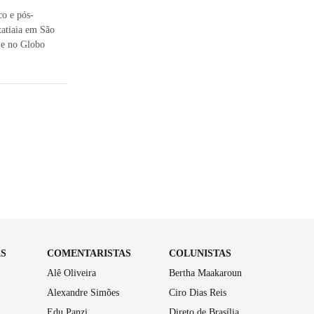
co e pós-
tatiaia em São
 e no Globo
AS
COMENTARISTAS
COLUNISTAS
Alê Oliveira
Bertha Maakaroun
Alexandre Simões
Ciro Dias Reis
Edu Panzi
Direto de Brasília