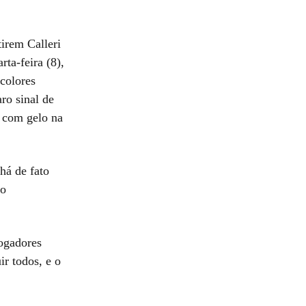
tirem Calleri
rta-feira (8),
icolores
ro sinal de
o com gelo na
há de fato
 o
jogadores
ir todos, e o