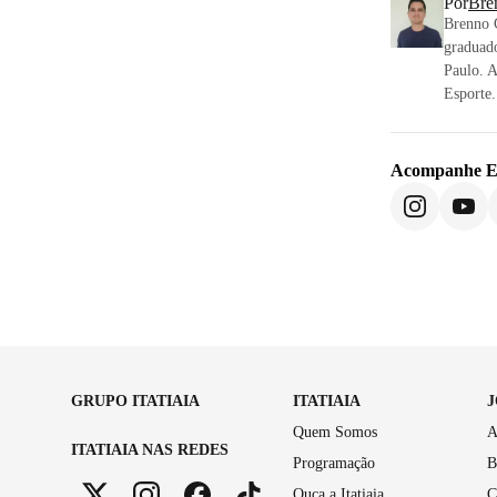
Por
Bre
Brenno C
graduado
Paulo. 
Esporte.
Acompanhe
E
GRUPO ITATIAIA
ITATIAIA
Quem Somos
A
ITATIAIA NAS REDES
Programação
B
Ouça a Itatiaia
C