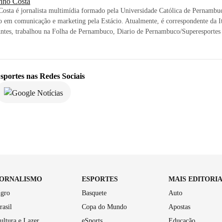
nno Costa
osta é jornalista multimídia formado pela Universidade Católica de Pernambu
 em comunicação e marketing pela Estácio. Atualmente, é correspondente da I
Antes, trabalhou na Folha de Pernambuco, Diario de Pernambuco/Superesportes
sportes
nas Redes Sociais
JORNALISMO
ESPORTES
MAIS EDITORI
gro
Basquete
Auto
rasil
Copa do Mundo
Apostas
ultura e Lazer
eSports
Educação