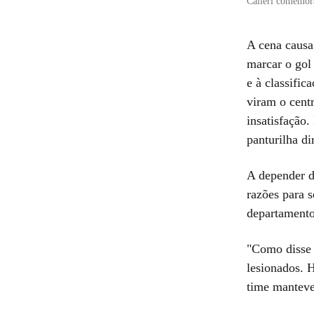
Calleri comemora
A cena causa
marcar o gol 
e à classific
viram o cent
insatisfação
panturilha di
A depender da
razões para 
departamento
"Como disse d
lesionados. H
time manteve 