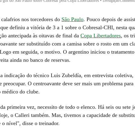
 gol do São Paulo sobre Cobresal pela Copa Libertadores
•
Divulgação/Conmebol
 calafrios nos torcedores do
São Paulo
. Pouco depois de assis
que definiu a vitória de 3 a 1 sobre o Cobresal-CHI, nesta qua
ação antecipada às oitavas de final da
Copa Libertadores
, os tr
roavante ser substituído com a camisa sobre o rosto em um cla
. Logo em seguida, o motivo. O argentino iniciou o tratament
reita ainda no banco de reservas.
 indicação do técnico Luis Zubeldía, em entrevista coletiva, 
se preocupar. O centroavante deve ser mais um problema para
 médico do clube.
a primeira vez, necessito de todo o elenco. Há seis ou sete 
oje, o Calleri também. Mas, tivemos a capacidade de substitu
o nível", disse o treinador.