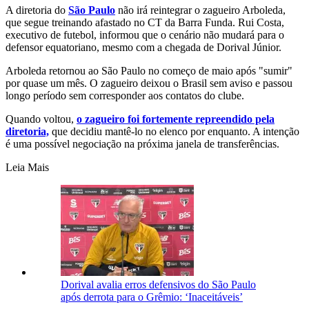
A diretoria do
São Paulo
não irá reintegrar o zagueiro Arboleda,
que segue treinando afastado no CT da Barra Funda. Rui Costa,
executivo de futebol, informou que o cenário não mudará para o
defensor equatoriano, mesmo com a chegada de Dorival Júnior.
Arboleda retornou ao São Paulo no começo de maio após "sumir"
por quase um mês. O zagueiro deixou o Brasil sem aviso e passou
longo período sem corresponder aos contatos do clube.
Quando voltou,
o zagueiro foi fortemente repreendido pela
diretoria,
que decidiu mantê-lo no elenco por enquanto. A intenção
é uma possível negociação na próxima janela de transferências.
Leia Mais
Dorival avalia erros defensivos do São Paulo
após derrota para o Grêmio: ‘Inaceitáveis’