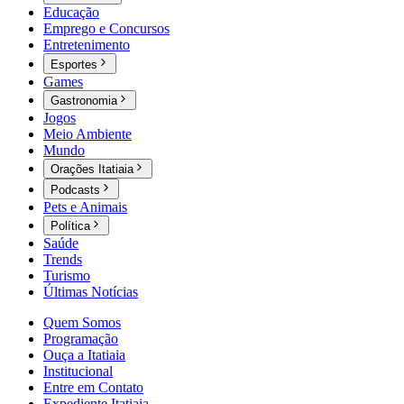
Educação
Emprego e Concursos
Entretenimento
Esportes
Games
Gastronomia
Jogos
Meio Ambiente
Mundo
Orações Itatiaia
Podcasts
Pets e Animais
Política
Saúde
Trends
Turismo
Últimas Notícias
Quem Somos
Programação
Ouça a Itatiaia
Institucional
Entre em Contato
Expediente Itatiaia