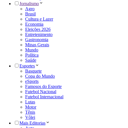
Jornalismo
Agro
Brasil
Cultura e Lazer
Economia
Eleições 2026
Entretenimento
Gastronomia
Minas Gerais
Mundo
Política
Saúde
Esportes
Basquete
Copa do Mundo
eSports
Famosos do Esporte
Futebol Nacional
Futebol Internacional
Lutas
Motor
Tênis
Vôlei
Mais Editorias