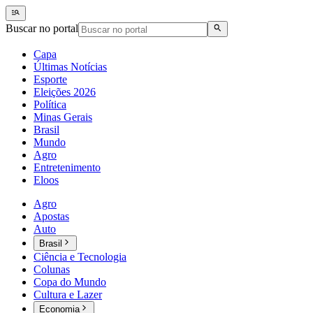
Buscar no portal
Capa
Últimas Notícias
Esporte
Eleições 2026
Política
Minas Gerais
Brasil
Mundo
Agro
Entretenimento
Eloos
Agro
Apostas
Auto
Brasil
Ciência e Tecnologia
Colunas
Copa do Mundo
Cultura e Lazer
Economia