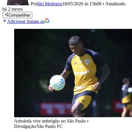
Por
Iúri Medeiros
18/05/2026 às 15h08
•
Atualizado
há 2 meses
Compartilhar
Adicionar Itatiaia ao
Arboleda vive imbróglio no São Paulo
•
Divulgação/São Paulo FC