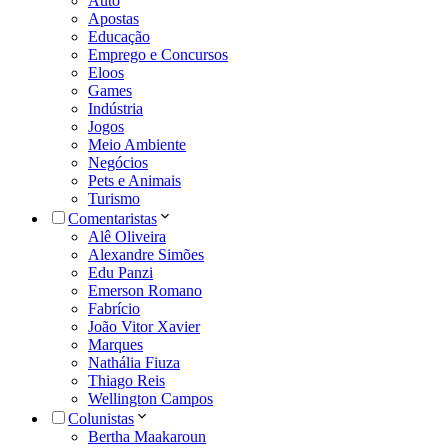
Auto
Apostas
Educação
Emprego e Concursos
Eloos
Games
Indústria
Jogos
Meio Ambiente
Negócios
Pets e Animais
Turismo
Comentaristas
Alê Oliveira
Alexandre Simões
Edu Panzi
Emerson Romano
Fabrício
João Vitor Xavier
Marques
Nathália Fiuza
Thiago Reis
Wellington Campos
Colunistas
Bertha Maakaroun