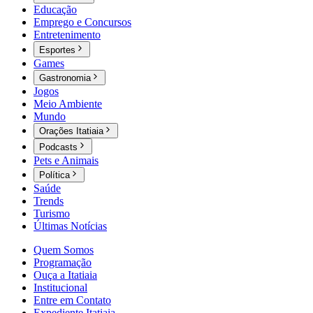
Educação
Emprego e Concursos
Entretenimento
Esportes
Games
Gastronomia
Jogos
Meio Ambiente
Mundo
Orações Itatiaia
Podcasts
Pets e Animais
Política
Saúde
Trends
Turismo
Últimas Notícias
Quem Somos
Programação
Ouça a Itatiaia
Institucional
Entre em Contato
Expediente Itatiaia