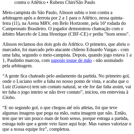
contra o Atlético
•
Rubens Chiri/São Paulo
Meio-campista do São Paulo, Alisson subiu o tom contra a
arbitragem após a derrota por 2 a 1 para o Atlético, nessa quinta-
feira (11), na Arena MRV, em Belo Horizonte, pela 16ª rodada do
Campeonato Brasileiro. O jogador demonstrou chateação com o
árbitro Marcelo de Lima Henrique (CBF-CE) e pediu "bom senso".
Alisson reclamou dos dois gols do Atlético. O primeiro, que abriu o
marcador, foi marcado pelo atacante chileno Eduardo Vargas - com
uma falta, segundo o meio-campista. Depois, quando jogo estava 1 a
1, Paulinho marcou, com
suposto toque de mão
- não assinalado
pela arbitragem.
“A gente fica chateado pelo andamento da partida. No primeiro gol,
onde o Luciano sofre a falta no nosso ponto de vista, e acaba que o
Luiz (Gustavo) tem um contato natural, se ele for dar falta assim, vai
ter falta o jogo inteiro se não tiver contato”, iniciou, em entrevista à
Globo
.
“E no segundo gol, o que chegou até nós atletas, foi que teve
algumas imagens que pega na mão, outra imagem que não. Então,
tem que ter um pouco mais de bom senso, porque estraga a partida,
estraga tudo que a gente veio fazer aqui hoje. Mas vamos valorizar o
que a nossa equipe fez”, completou.