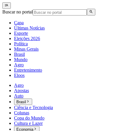
Buscar no portal
Capa
Últimas Notícias
Esporte
Eleições 2026
Política
Minas Gerais
Brasil
Mundo
Agro
Entretenimento
Eloos
Agro
Apostas
Auto
Brasil
Ciência e Tecnologia
Colunas
Copa do Mundo
Cultura e Lazer
Economia