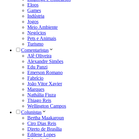
Eloos
Games
Indústria
Jogos
Meio Ambiente
Negócios
Pets e Animais
Turismo
Comentaristas
Alê Oliveira
Alexandre Simões
Edu Panzi
Emerson Romano
Fabrício
João Vitor Xavier
Marques
Nathália Fiuza
Thiago Reis
Wellington Campos
Colunistas
Bertha Maakaroun
Ciro Dias Reis
Direto de Brasília
Edilene Lopes