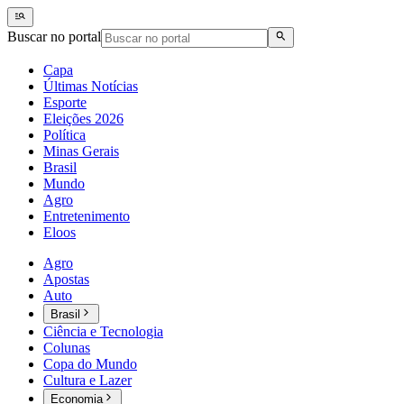
Buscar no portal
Capa
Últimas Notícias
Esporte
Eleições 2026
Política
Minas Gerais
Brasil
Mundo
Agro
Entretenimento
Eloos
Agro
Apostas
Auto
Brasil
Ciência e Tecnologia
Colunas
Copa do Mundo
Cultura e Lazer
Economia