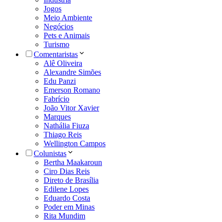
Jogos
Meio Ambiente
Negócios
Pets e Animais
Turismo
Comentaristas
Alê Oliveira
Alexandre Simões
Edu Panzi
Emerson Romano
Fabrício
João Vitor Xavier
Marques
Nathália Fiuza
Thiago Reis
Wellington Campos
Colunistas
Bertha Maakaroun
Ciro Dias Reis
Direto de Brasília
Edilene Lopes
Eduardo Costa
Poder em Minas
Rita Mundim