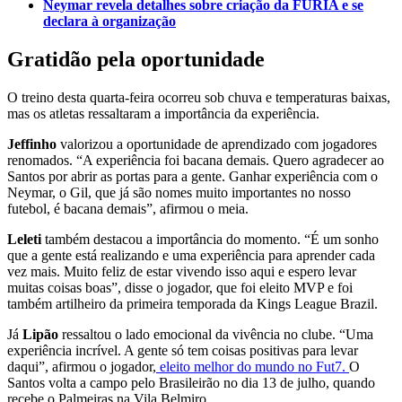
Neymar revela detalhes sobre criação da FURIA e se
declara à organização
Gratidão pela oportunidade
O treino desta quarta-feira ocorreu sob chuva e temperaturas baixas,
mas os atletas ressaltaram a importância da experiência.
Jeffinho
valorizou a oportunidade de aprendizado com jogadores
renomados. “A experiência foi bacana demais. Quero agradecer ao
Santos por abrir as portas para a gente. Ganhar experiência com o
Neymar, o Gil, que já são nomes muito importantes no nosso
futebol, é bacana demais”, afirmou o meia.
Leleti
também destacou a importância do momento. “É um sonho
que a gente está realizando e uma experiência para aprender cada
vez mais. Muito feliz de estar vivendo isso aqui e espero levar
muitas coisas boas”, disse o jogador, que foi eleito MVP e foi
também artilheiro da primeira temporada da Kings League Brazil.
Já
Lipão
ressaltou o lado emocional da vivência no clube. “Uma
experiência incrível. A gente só tem coisas positivas para levar
daqui”, afirmou o jogador,
eleito melhor do mundo no Fut7.
O
Santos volta a campo pelo Brasileirão no dia 13 de julho, quando
recebe o Palmeiras na Vila Belmiro.