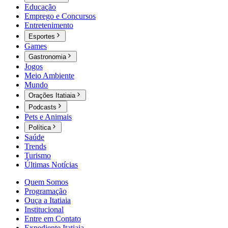
Educação
Emprego e Concursos
Entretenimento
Esportes
Games
Gastronomia
Jogos
Meio Ambiente
Mundo
Orações Itatiaia
Podcasts
Pets e Animais
Política
Saúde
Trends
Turismo
Últimas Notícias
Quem Somos
Programação
Ouça a Itatiaia
Institucional
Entre em Contato
Expediente Itatiaia