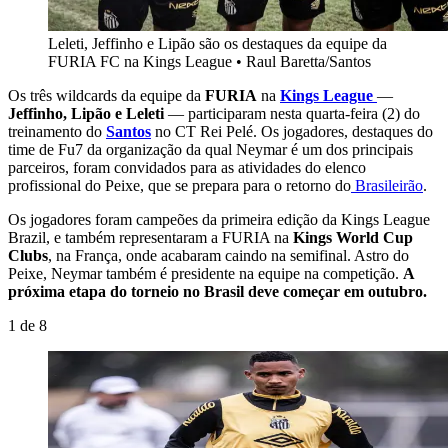
Leleti, Jeffinho e Lipão são os destaques da equipe da
FURIA FC na Kings League
•
Raul Baretta/Santos
Os três wildcards da equipe da
FURIA
na
Kings League
—
Jeffinho, Lipão e Leleti
— participaram nesta quarta-feira (2) do
treinamento do
Santos
no CT Rei Pelé. Os jogadores, destaques do
time de Fu7 da organização da qual Neymar é um dos principais
parceiros, foram convidados para as atividades do elenco
profissional do Peixe, que se prepara para o retorno do
Brasileirão
.
Os jogadores foram campeões da primeira edição da Kings League
Brazil, e também representaram a FURIA na
Kings World Cup
Clubs
, na França, onde acabaram caindo na semifinal. Astro do
Peixe, Neymar também é presidente na equipe na competição.
A
próxima etapa do torneio no Brasil deve começar em outubro.
1
de
8