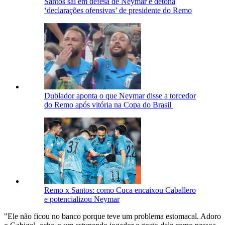
Santos sai em defesa de Neymar e detona
‘declarações ofensivas’ de presidente do Remo
Dublador aponta o que Neymar disse a torcedor
do Remo após vitória na Copa do Brasil
Remo x Santos: como Cuca encaixou Caballero
e potencializou Neymar
"Ele não ficou no banco porque teve um problema estomacal. Adoro