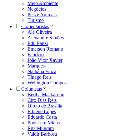
Meio Ambiente
Negócios
Pets e Animais
Turismo
Comentaristas
Alê Oliveira
Alexandre Simões
Edu Panzi
Emerson Romano
Fabrício
João Vitor Xavier
Marques
Nathália Fiuza
Thiago Reis
Wellington Campos
Colunistas
Bertha Maakaroun
Ciro Dias Reis
Direto de Brasília
Edilene Lopes
Eduardo Costa
Poder em Minas
Rita Mundim
Valdir Barbosa