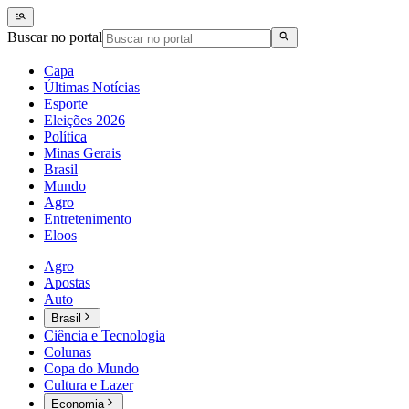
Buscar no portal
Capa
Últimas Notícias
Esporte
Eleições 2026
Política
Minas Gerais
Brasil
Mundo
Agro
Entretenimento
Eloos
Agro
Apostas
Auto
Brasil
Ciência e Tecnologia
Colunas
Copa do Mundo
Cultura e Lazer
Economia