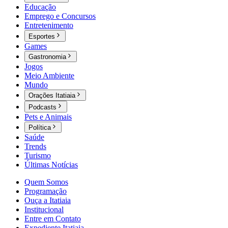
Educação
Emprego e Concursos
Entretenimento
Esportes
Games
Gastronomia
Jogos
Meio Ambiente
Mundo
Orações Itatiaia
Podcasts
Pets e Animais
Política
Saúde
Trends
Turismo
Últimas Notícias
Quem Somos
Programação
Ouça a Itatiaia
Institucional
Entre em Contato
Expediente Itatiaia