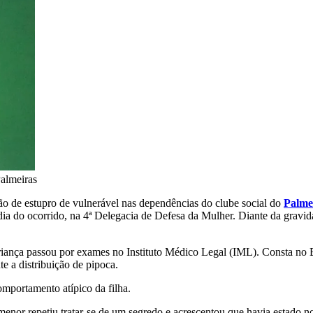
almeiras
ção de estupro de vulnerável nas dependências do clube social do
Palme
dia do ocorrido, na 4ª Delegacia de Defesa da Mulher. Diante da gravida
riança passou por exames no Instituto Médico Legal (IML). Consta no 
te a distribuição de pipoca.
mportamento atípico da filha.
menor repetiu tratar-se de um segredo e acrescentou que havia estado n