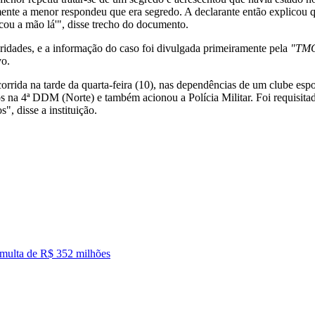
ente a menor respondeu que era segredo. A declarante então explicou qu
cou a mão lá'", disse trecho do documento.
ridades, e a informação do caso foi divulgada primeiramente pela
"TM
vo.
orrida na tarde da quarta-feira (10), nas dependências de um clube espor
os na 4ª DDM (Norte) e também acionou a Polícia Militar. Foi requisi
", disse a instituição.
em multa de R$ 352 milhões