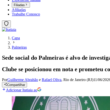
Filiadas
Afiliadas
Trabalhe Conosco
Capa
Palmeiras
Sede social do Palmeiras é alvo de investig
Clube se posicionou em nota e prometeu co
Por
Guilherme Abrahão
e
Rafael Oliva
,
Rio de Janeiro (RJ)
11/06/202
Compartilhar
Adicionar Itatiaia ao