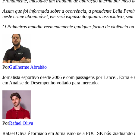
Prontamente, iniciou-se um trabalho de apuração interna por meio da
Assim que foi informada sobre a ocorrência, a presidente Leila Pere
neste crime abominável, ele será expulso do quadro associativo, sem 
O Palmeiras repudia veementemente qualquer forma de violência ou a
Por
Guilherme Abrahão
Jornalista esportivo desde 2006 e com passagens por Lance!, Extra e 
em Análise de Desempenho voltado para mercado.
Por
Rafael Oliva
Rafael Oliva é formado em Jornalismo pela PUC-SP, pós-graduando em