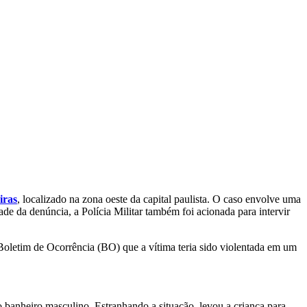
iras
, localizado na zona oeste da capital paulista. O caso envolve uma
de da denúncia, a Polícia Militar também foi acionada para intervir
Boletim de Ocorrência (BO) que a vítima teria sido violentada em um
o banheiro masculino. Estranhando a situação, levou a criança para