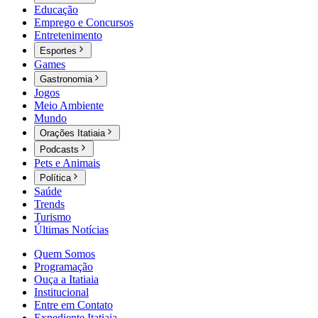
Educação
Emprego e Concursos
Entretenimento
Esportes
Games
Gastronomia
Jogos
Meio Ambiente
Mundo
Orações Itatiaia
Podcasts
Pets e Animais
Política
Saúde
Trends
Turismo
Últimas Notícias
Quem Somos
Programação
Ouça a Itatiaia
Institucional
Entre em Contato
Expediente Itatiaia