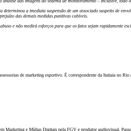
 análise das imagens do sistema de monitoramento – inclusive, todo o m
ira determinou a imediata suspensão de um associado suspeito de envol
prejuízo das demais medidas punitivas cabíveis.
buso e não medirá esforços para que os fatos sejam rapidamente escl
assessorias de marketing esportivo. É correspondente da Itatiaia no R
 Marketing e Mídias Digitais pela FGV e produtor audiovisual. Passou