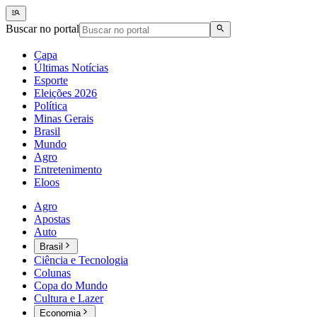
Buscar no portal
Capa
Últimas Notícias
Esporte
Eleições 2026
Política
Minas Gerais
Brasil
Mundo
Agro
Entretenimento
Eloos
Agro
Apostas
Auto
Brasil
Ciência e Tecnologia
Colunas
Copa do Mundo
Cultura e Lazer
Economia