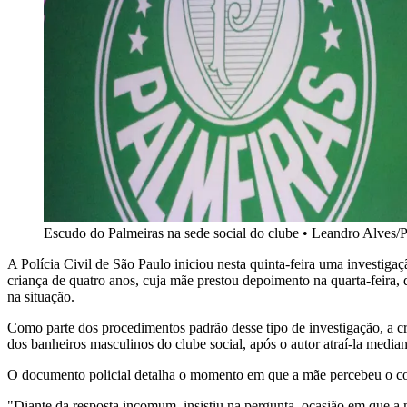
Escudo do Palmeiras na sede social do clube
•
Leandro Alves/P
A Polícia Civil de São Paulo iniciou nesta quinta-feira uma investiga
criança de quatro anos, cuja mãe prestou depoimento na quarta-feira, 
na situação.
Como parte dos procedimentos padrão desse tipo de investigação, a c
dos banheiros masculinos do clube social, após o autor atraí-la median
O documento policial detalha o momento em que a mãe percebeu o co
"Diante da resposta incomum, insistiu na pergunta, ocasião em que a 