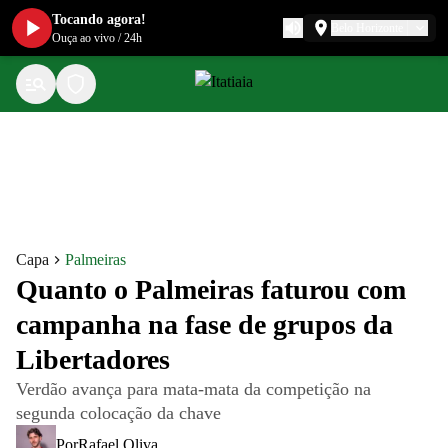
Tocando agora!
Belo Horizonte
Ouça ao vivo
/
24h
Capa
Palmeiras
Quanto o Palmeiras faturou com
campanha na fase de grupos da
Libertadores
Verdão avança para mata-mata da competição na
segunda colocação da chave
Por
Rafael Oliva