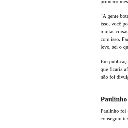
primeiro mês 
"A gente bot
isso, você p
muitas coisa
com isso. Faç
leve, sei o q
Em publicação
que ficaria 
não foi divu
Paulinho
Paulinho foi
conseguiu te