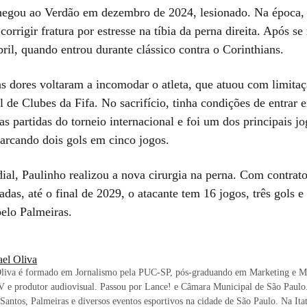
hegou ao Verdão em dezembro de 2024, lesionado. Na época, 
 corrigir fratura por estresse na tíbia da perna direita. Após se
ril, quando entrou durante clássico contra o Corinthians.
as dores voltaram a incomodar o atleta, que atuou com limita
l de Clubes da Fifa. No sacrifício, tinha condições de entrar
s partidas do torneio internacional e foi um dos principais j
arcando dois gols em cinco jogos.
al, Paulinho realizou a nova cirurgia na perna. Com contrato
das, até o final de 2029, o atacante tem 16 jogos, três gols e
pelo Palmeiras.
ael Oliva
Oliva é formado em Jornalismo pela PUC-SP, pós-graduando em Marketing e Mí
 e produtor audiovisual. Passou por Lance! e Câmara Municipal de São Paulo.
 Santos, Palmeiras e diversos eventos esportivos na cidade de São Paulo. Na Itat