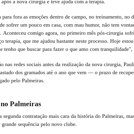
após a nova cirurgia e teve ajuda com a terapia.
a para fora as emoções dentro de campo, no treinamento, no d
ode sofrer um pouco em casa, com mau humor, não tem vontad
s. Aconteceu comigo agora, no primeiro mês pós-cirurgia sofri
o terapia, que me ajudou bastante neste processo. Hoje estou 
ue tenho que buscar para fazer o que amo com tranquilidade",
 nas redes sociais antes da realização da nova cirurgia, Pau
afastado dos gramados até o ano que vem — o prazo de recuper
lgado pelo Palmeiras.
 no Palmeiras
 a segunda contratação mais cara da história do Palmeiras, ma
r grande sequência pelo novo clube.