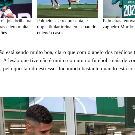
ro', joia brilha na
Palmeiras se reapresenta, e
Palmeiras renov
ras e tem multa
dupla titular treina em separado;
zagueiro Murilo;
hões
entenda casos
ão está sendo muito boa, claro que com o apelo dos médicos 
. A lesão que tive não é muito comum no futebol, mais de corr
, pela questão do estresse. Incomoda bastante quando está com