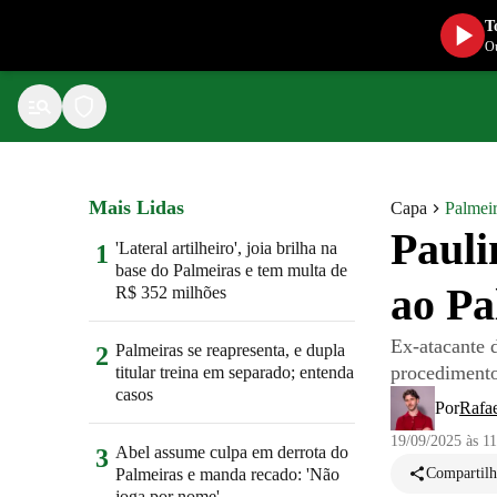
T
Ou
Mais Lidas
Capa
Palmei
Pauli
'Lateral artilheiro', joia brilha na
1
base do Palmeiras e tem multa de
ao Pa
R$ 352 milhões
Ex-atacante 
Palmeiras se reapresenta, e dupla
2
procediment
titular treina em separado; entenda
casos
Por
Rafae
19/09/2025 às 1
Abel assume culpa em derrota do
3
Palmeiras e manda recado: 'Não
Compartilh
joga por nome'