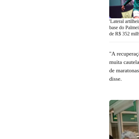
'Lateral artilhei
base do Palmei
de R$ 352 mil
"A recuperaç
muita cautela
de maratonas
disse.