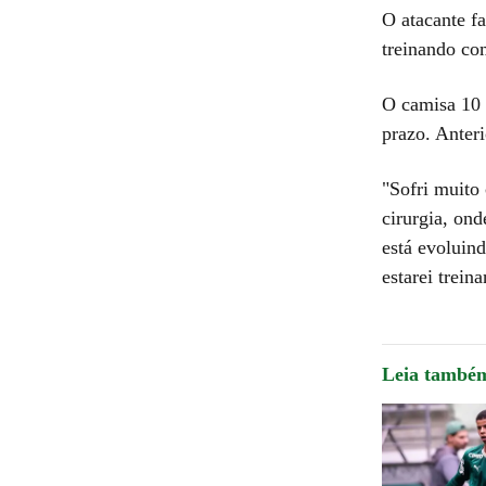
O atacante f
treinando co
O camisa 10 f
prazo. Anter
"Sofri muito
cirurgia, on
está evoluin
estarei trei
Leia també