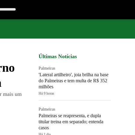
Últimas Notícias
rno
Palmeiras
'Lateral artilheiro', joia brilha na base
a
do Palmeiras e tem multa de R$ 352
milhões
or mais um
Há 9 horas
Palmeiras
Palmeiras se reapresenta, e dupla
titular treina em separado; entenda
casos
Há 1 dia