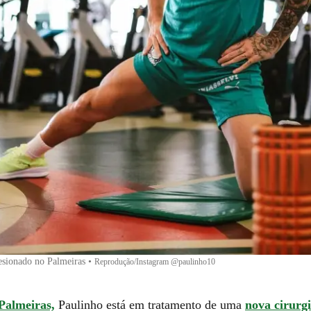
esionado no Palmeiras
•
Reprodução/Instagram @paulinho10
Palmeiras,
Paulinho está em tratamento de uma
nova cirurg