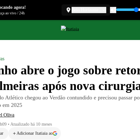
ocando agora!
Belo Horizonte
ça ao vivo
/
24h
ras
nho abre o jogo sobre reto
lmeiras após nova cirurgi
do Atlético chegou ao Verdão contundido e precisou passar p
o em 2025
l Oliva
1h09
•
Atualizado
há 10 meses
ar
Adicionar Itatiaia ao