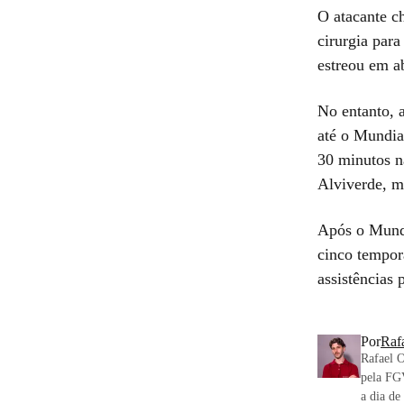
O atacante c
cirurgia para
estreou em ab
No entanto, 
até o Mundia
30 minutos na
Alviverde, m
Após o Mundi
cinco tempora
assistências 
Por
Raf
Rafael 
pela FGV
a dia de