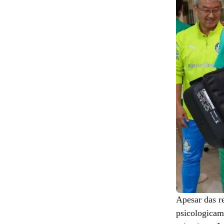
Apesar das re
psicologicame