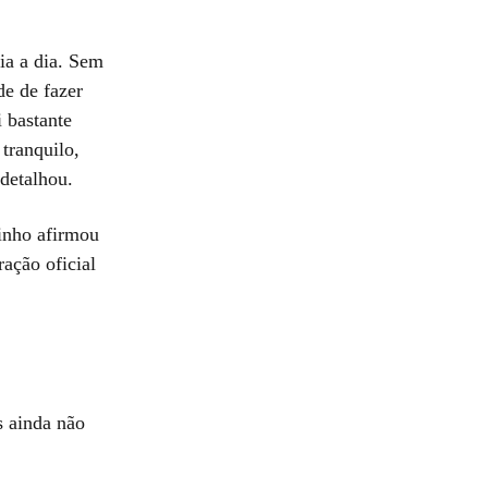
ia a dia. Sem
e de fazer
 bastante
tranquilo,
 detalhou.
linho afirmou
ação oficial
s ainda não