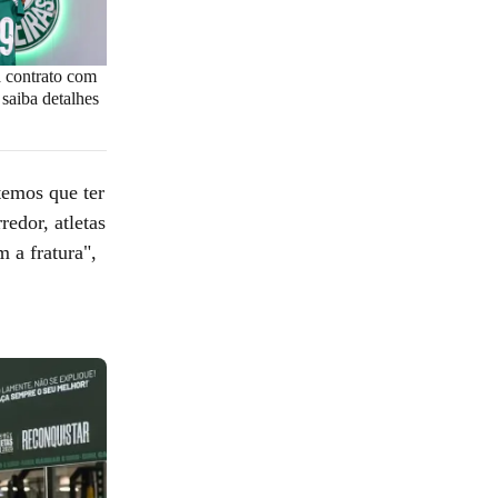
a contrato com
 saiba detalhes
temos que ter
edor, atletas
 a fratura",