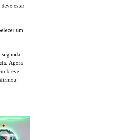
 deve estar
abelecer um
a segunda
ela. Agora
 em breve
afirmou.