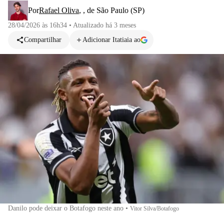
Por
Rafael Oliva
,
, de São Paulo (SP)
28/04/2026 às 16h34
•
Atualizado
há 3 meses
Compartilhar
Adicionar Itatiaia ao
Danilo pode deixar o Botafogo neste ano
•
Vitor Silva/Botafogo