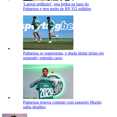
'Lateral artilheiro', joia brilha na base do
Palmeiras e tem multa de R$ 352 milhões
Palmeiras se reapresenta, e dupla titular treina em
separado; entenda casos
Palmeiras renova contrato com zagueiro Murilo;
saiba detalhes