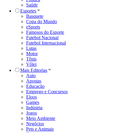
Saúde
Esportes
Basquete
Copa do Mundo
eSports
Famosos do Esporte
Futebol Nacional
Futebol Internacional
Lutas
Motor
Tênis
Vôlei
Mais Editorias
Auto
Apostas
Educação
Emprego e Concursos
Eloos
Games
Indústria
Jogos
Meio Ambiente
Negócios
Pets e Animais