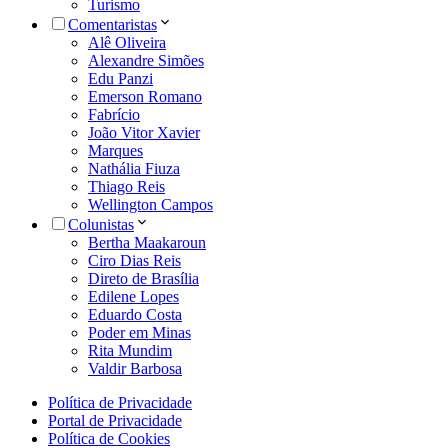
Turismo
Comentaristas
Alê Oliveira
Alexandre Simões
Edu Panzi
Emerson Romano
Fabrício
João Vitor Xavier
Marques
Nathália Fiuza
Thiago Reis
Wellington Campos
Colunistas
Bertha Maakaroun
Ciro Dias Reis
Direto de Brasília
Edilene Lopes
Eduardo Costa
Poder em Minas
Rita Mundim
Valdir Barbosa
Política de Privacidade
Portal de Privacidade
Política de Cookies