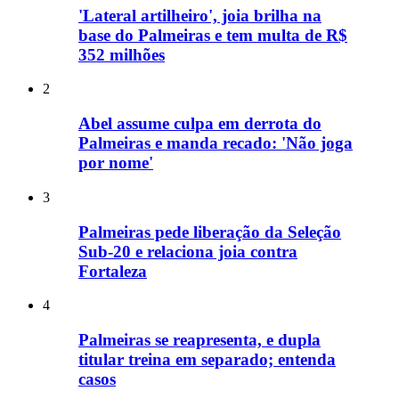
'Lateral artilheiro', joia brilha na
base do Palmeiras e tem multa de R$
352 milhões
2
Abel assume culpa em derrota do
Palmeiras e manda recado: 'Não joga
por nome'
3
Palmeiras pede liberação da Seleção
Sub-20 e relaciona joia contra
Fortaleza
4
Palmeiras se reapresenta, e dupla
titular treina em separado; entenda
casos