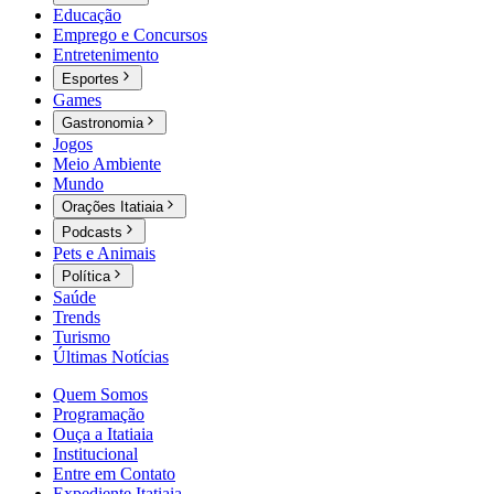
Educação
Emprego e Concursos
Entretenimento
Esportes
Games
Gastronomia
Jogos
Meio Ambiente
Mundo
Orações Itatiaia
Podcasts
Pets e Animais
Política
Saúde
Trends
Turismo
Últimas Notícias
Quem Somos
Programação
Ouça a Itatiaia
Institucional
Entre em Contato
Expediente Itatiaia