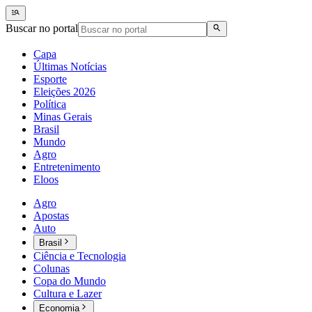
Buscar no portal
Capa
Últimas Notícias
Esporte
Eleições 2026
Política
Minas Gerais
Brasil
Mundo
Agro
Entretenimento
Eloos
Agro
Apostas
Auto
Brasil
Ciência e Tecnologia
Colunas
Copa do Mundo
Cultura e Lazer
Economia