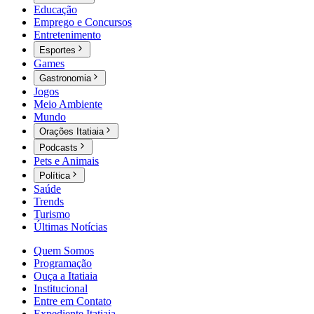
Educação
Emprego e Concursos
Entretenimento
Esportes
Games
Gastronomia
Jogos
Meio Ambiente
Mundo
Orações Itatiaia
Podcasts
Pets e Animais
Política
Saúde
Trends
Turismo
Últimas Notícias
Quem Somos
Programação
Ouça a Itatiaia
Institucional
Entre em Contato
Expediente Itatiaia