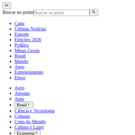
Buscar no portal
Capa
Últimas Notícias
Esporte
Eleições 2026
Política
Minas Gerais
Brasil
Mundo
Agro
Entretenimento
Eloos
Agro
Apostas
Auto
Brasil
Ciência e Tecnologia
Colunas
Copa do Mundo
Cultura e Lazer
Economia