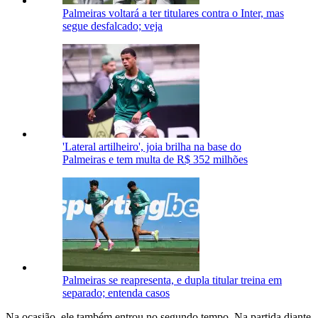
Palmeiras voltará a ter titulares contra o Inter, mas
segue desfalcado; veja
'Lateral artilheiro', joia brilha na base do
Palmeiras e tem multa de R$ 352 milhões
Palmeiras se reapresenta, e dupla titular treina em
separado; entenda casos
Na ocasião, ele também entrou no segundo tempo. Na partida diante