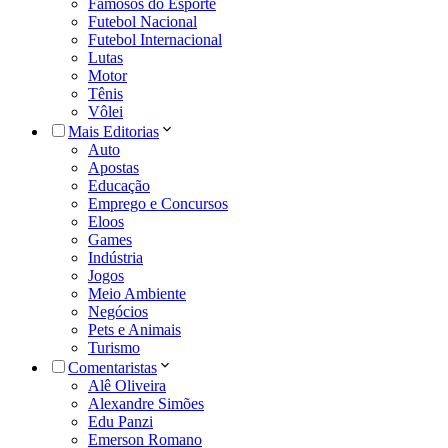
Famosos do Esporte
Futebol Nacional
Futebol Internacional
Lutas
Motor
Tênis
Vôlei
Mais Editorias
Auto
Apostas
Educação
Emprego e Concursos
Eloos
Games
Indústria
Jogos
Meio Ambiente
Negócios
Pets e Animais
Turismo
Comentaristas
Alê Oliveira
Alexandre Simões
Edu Panzi
Emerson Romano