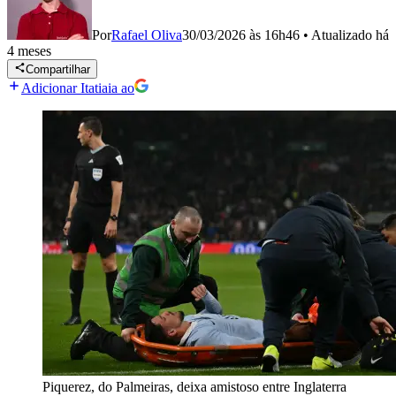
Por
Rafael Oliva
30/03/2026 às 16h46
•
Atualizado
há
4 meses
Compartilhar
Adicionar Itatiaia ao
Piquerez, do Palmeiras, deixa amistoso entre Inglaterra