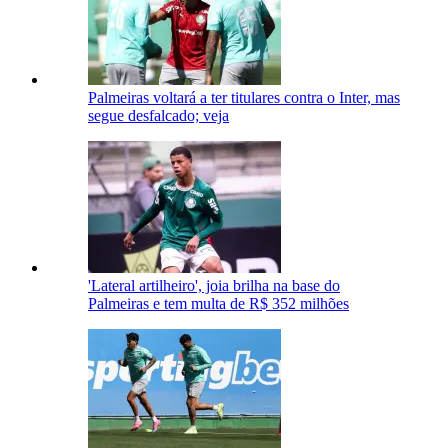
Palmeiras voltará a ter titulares contra o Inter, mas
segue desfalcado; veja
'Lateral artilheiro', joia brilha na base do
Palmeiras e tem multa de R$ 352 milhões