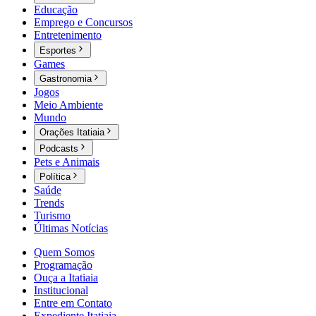
Educação
Emprego e Concursos
Entretenimento
Esportes
Games
Gastronomia
Jogos
Meio Ambiente
Mundo
Orações Itatiaia
Podcasts
Pets e Animais
Política
Saúde
Trends
Turismo
Últimas Notícias
Quem Somos
Programação
Ouça a Itatiaia
Institucional
Entre em Contato
Expediente Itatiaia