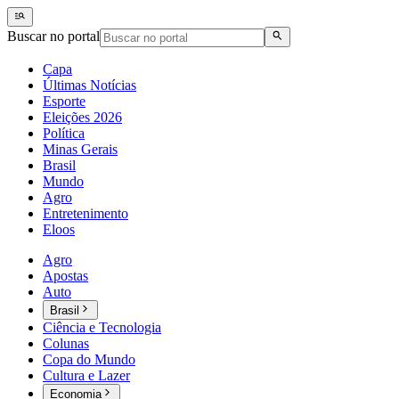
Buscar no portal
Capa
Últimas Notícias
Esporte
Eleições 2026
Política
Minas Gerais
Brasil
Mundo
Agro
Entretenimento
Eloos
Agro
Apostas
Auto
Brasil
Ciência e Tecnologia
Colunas
Copa do Mundo
Cultura e Lazer
Economia