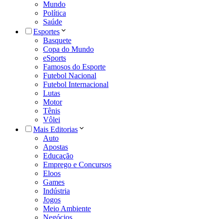
Mundo
Política
Saúde
Esportes
Basquete
Copa do Mundo
eSports
Famosos do Esporte
Futebol Nacional
Futebol Internacional
Lutas
Motor
Tênis
Vôlei
Mais Editorias
Auto
Apostas
Educação
Emprego e Concursos
Eloos
Games
Indústria
Jogos
Meio Ambiente
Negócios