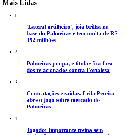
Mais Lidas
1
'Lateral artilheiro', joia brilha na
base do Palmeiras e tem multa de R$
352 milhões
2
Palmeiras poupa, e titular fica fora
dos relacionados contra Fortaleza
3
Contratações e saídas: Leila Pereira
abre o jogo sobre mercado do
Palmeiras
4
Jogador importante treina sem