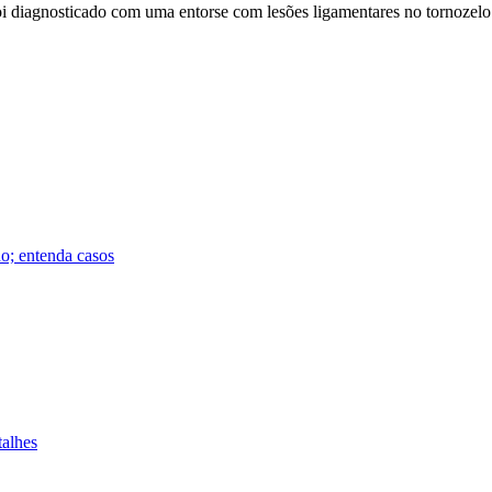
oi diagnosticado com uma entorse com lesões ligamentares no tornozelo 
do; entenda casos
talhes