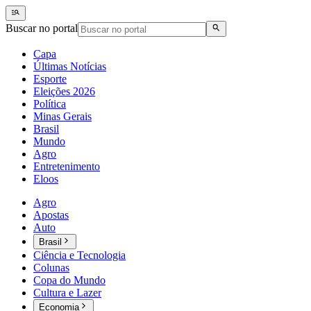
Buscar no portal
Capa
Últimas Notícias
Esporte
Eleições 2026
Política
Minas Gerais
Brasil
Mundo
Agro
Entretenimento
Eloos
Agro
Apostas
Auto
Brasil
Ciência e Tecnologia
Colunas
Copa do Mundo
Cultura e Lazer
Economia