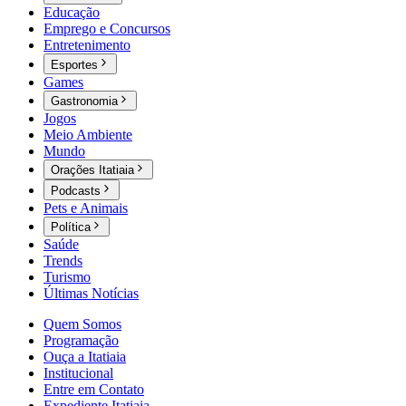
Educação
Emprego e Concursos
Entretenimento
Esportes
Games
Gastronomia
Jogos
Meio Ambiente
Mundo
Orações Itatiaia
Podcasts
Pets e Animais
Política
Saúde
Trends
Turismo
Últimas Notícias
Quem Somos
Programação
Ouça a Itatiaia
Institucional
Entre em Contato
Expediente Itatiaia